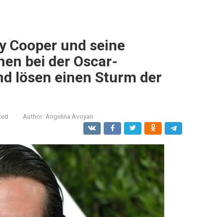
y Cooper und seine
hen bei der Oscar-
nd lösen einen Sturm der
zed
Author:
Angelina Avoyan