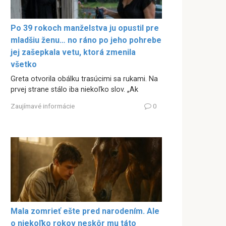
Po 39 rokoch manželstva ju opustil pre
mladšiu ženu… no ráno po jeho pohrebe
jej zašepkala vetu, ktorá zmenila
všetko
Greta otvorila obálku trasúcimi sa rukami. Na
prvej strane stálo iba niekoľko slov. „Ak
Zaujímavé informácie
0
Mala zomrieť ešte pred narodením. Ale
o niekoľko rokov neskôr mu táto