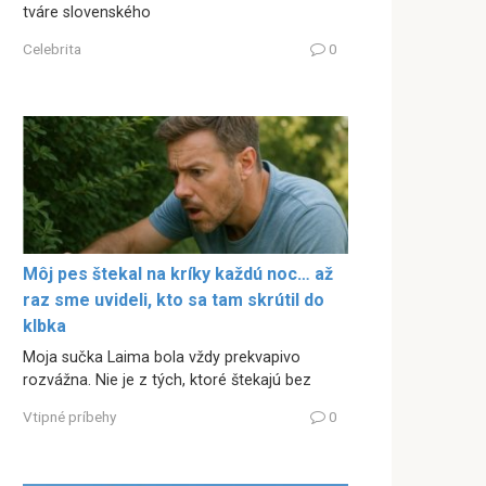
tváre slovenského
Celebrita
0
Môj pes štekal na kríky každú noc… až
raz sme uvideli, kto sa tam skrútil do
klbka
Moja sučka Laima bola vždy prekvapivo
rozvážna. Nie je z tých, ktoré štekajú bez
Vtipné príbehy
0