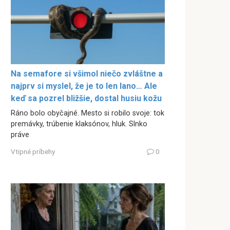
Na semafore si všimol niečo zvláštne a
najprv si myslel, že je to len lano… Ale
keď sa pozrel bližšie, dostal husiu kožu
Ráno bolo obyčajné. Mesto si robilo svoje: tok
premávky, trúbenie klaksónov, hluk. Slnko
práve
Vtipné príbehy
0