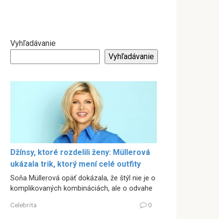
Vyhľadávanie
Vyhľadávanie
Džínsy, ktoré rozdelili ženy: Müllerová
ukázala trik, ktorý mení celé outfity
Soňa Müllerová opäť dokázala, že štýl nie je o
komplikovaných kombináciách, ale o odvahe
Celebrita
0