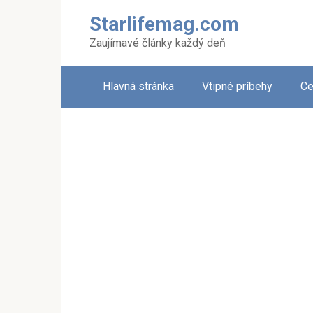
Skip
Starlifemag.com
to
content
Zaujímavé články každý deň
Hlavná stránka
Vtipné príbehy
Ce