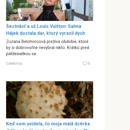
Šestnásť a už Louis Vuitton: Salma
Hájek dostala dar, ktorý vyrazil dych
Zuzana Belohorcová prežíva obdobie, ktoré
by si dobrovoľne nevybral nikto. Krátko pred
päťdesiatkou sa
Celebrita
0
Keď som uvidela, čo moja malá dcérka