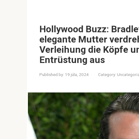
Hollywood Buzz: Bradle
elegante Mutter verdre
Verleihung die Köpfe u
Entrüstung aus
Published by:
19 júla, 2024
Category:
Uncategori