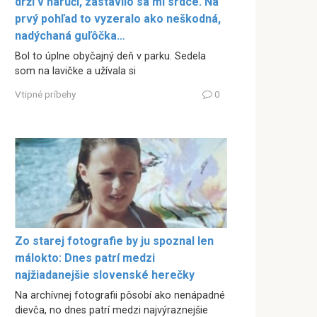
drží v náručí, zastavilo sa mi srdce. Na
prvý pohľad to vyzeralo ako neškodná,
nadýchaná guľôčka…
Bol to úplne obyčajný deň v parku. Sedela
som na lavičke a užívala si
Vtipné príbehy
0
Zo starej fotografie by ju spoznal len
málokto: Dnes patrí medzi
najžiadanejšie slovenské herečky
Na archívnej fotografii pôsobí ako nenápadné
dievča, no dnes patrí medzi najvýraznejšie