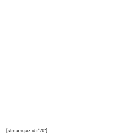
[streamquiz id=“20″]