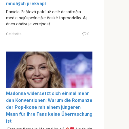
mnohých prekvapí
Daniela Peštová patrí už celé desaťročia
medzi najúspešnejšie české topmodelky. Aj
dnes obdivuje verejnosť
Celebrita
0
Madonna widersetzt sich einmal mehr
den Konventionen: Warum die Romanze
der Pop-Ikone mit einem jüngeren
Mann für ihre Fans keine Überraschung
ist