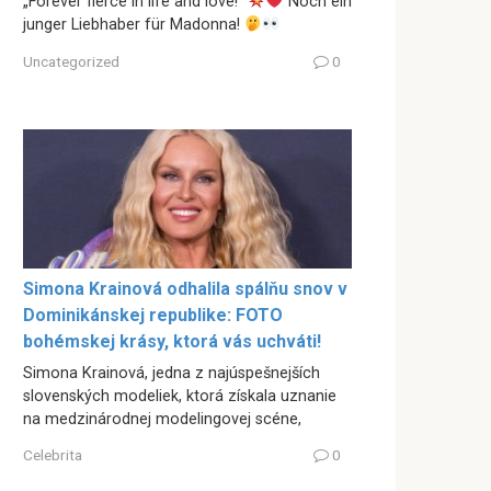
„Forever fierce in life and love!“
Noch ein
junger Liebhaber für Madonna!
Uncategorized
0
Simona Krainová odhalila spálňu snov v
Dominikánskej republike: FOTO
bohémskej krásy, ktorá vás uchváti!
Simona Krainová, jedna z najúspešnejších
slovenských modeliek, ktorá získala uznanie
na medzinárodnej modelingovej scéne,
Celebrita
0