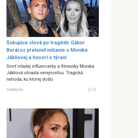
Šokujúce slová po tragédii: Gábor
Boráros prelomil mlčanie o Monike
Jákliovej a hovorí o týraní
Smrť mladej influencerky a fitnessky Monika
Jákliová otriasla verejnosťou. Tragická
nehoda, ku ktorej došlo
Celebrita
0