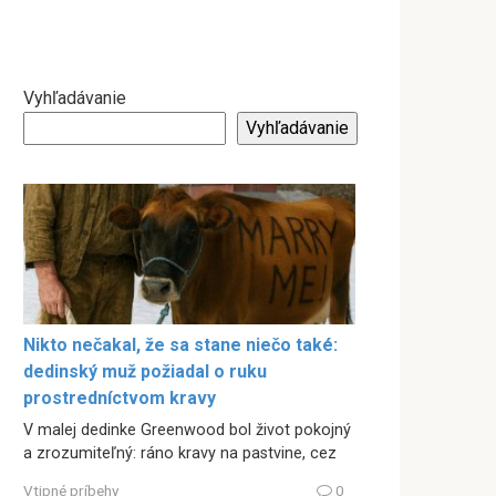
Vyhľadávanie
Vyhľadávanie
Nikto nečakal, že sa stane niečo také:
dedinský muž požiadal o ruku
prostredníctvom kravy
V malej dedinke Greenwood bol život pokojný
a zrozumiteľný: ráno kravy na pastvine, cez
Vtipné príbehy
0