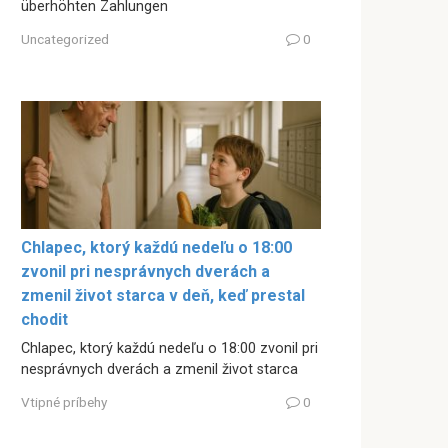
überhöhten Zahlungen
Uncategorized
0
Chlapec, ktorý každú nedeľu o 18:00
zvonil pri nesprávnych dverách a
zmenil život starca v deň, keď prestal
chodit
Chlapec, ktorý každú nedeľu o 18:00 zvonil pri
nesprávnych dverách a zmenil život starca
Vtipné príbehy
0