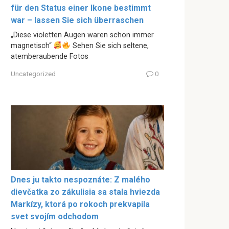
für den Status einer Ikone bestimmt
war – lassen Sie sich überraschen
„Diese violetten Augen waren schon immer
magnetisch“
Sehen Sie sich seltene,
atemberaubende Fotos
Uncategorized
0
Dnes ju takto nespoznáte: Z malého
dievčatka zo zákulisia sa stala hviezda
Markízy, ktorá po rokoch prekvapila
svet svojím odchodom