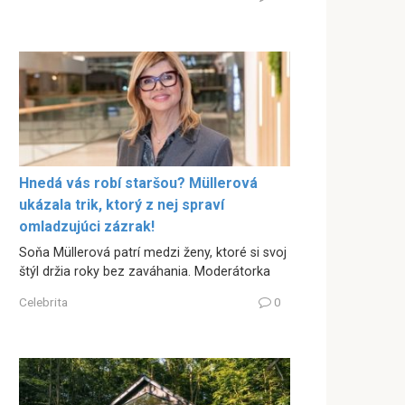
Hnedá vás robí staršou? Müllerová
ukázala trik, ktorý z nej spraví
omladzujúci zázrak!
Soňa Müllerová patrí medzi ženy, ktoré si svoj
štýl držia roky bez zaváhania. Moderátorka
Celebrita
0