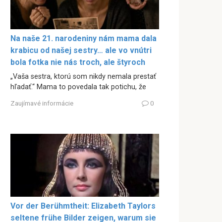
Na naše 21. narodeniny nám mama dala
krabicu od našej sestry… ale vo vnútri
bola fotka nie nás troch, ale štyroch
„Vaša sestra, ktorú som nikdy nemala prestať
hľadať.“ Mama to povedala tak potichu, že
Zaujímavé informácie
0
Vor der Berühmtheit: Elizabeth Taylors
seltene frühe Bilder zeigen, warum sie