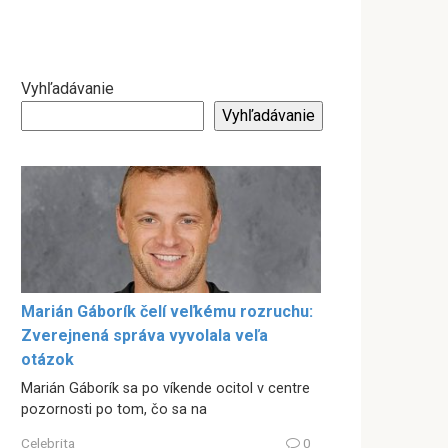
Vyhľadávanie
Vyhľadávanie
Marián Gáborík čelí veľkému rozruchu:
Zverejnená správa vyvolala veľa
otázok
Marián Gáborík sa po víkende ocitol v centre
pozornosti po tom, čo sa na
Celebrita
0