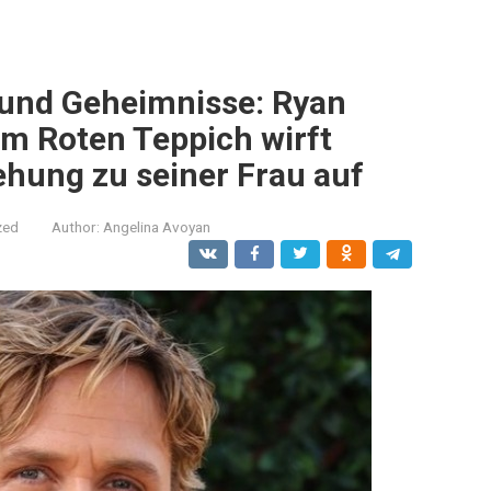
s und Geheimnisse: Ryan
em Roten Teppich wirft
ehung zu seiner Frau auf
zed
Author:
Angelina Avoyan