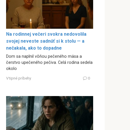
Na rodinnej večeri svokra nedovolila
svojej neveste sadnúť si k stolu — a
nečakala, ako to dopadne
Dom sa naplnil vôňou pečeného mäsa a
čerstvo upečeného pečiva. Celá rodina sedela
okolo
Vtipné príbehy
0