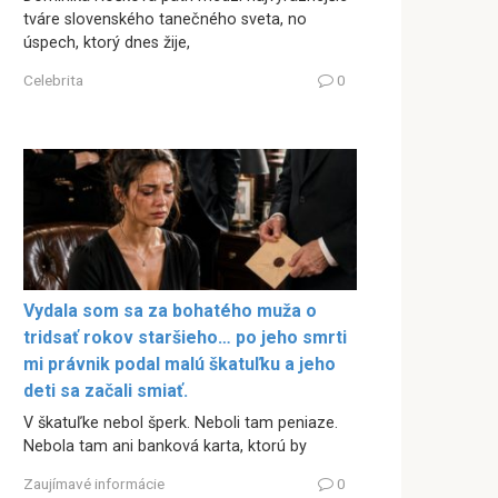
tváre slovenského tanečného sveta, no
úspech, ktorý dnes žije,
Celebrita
0
Vydala som sa za bohatého muža o
tridsať rokov staršieho… po jeho smrti
mi právnik podal malú škatuľku a jeho
deti sa začali smiať.
V škatuľke nebol šperk. Neboli tam peniaze.
Nebola tam ani banková karta, ktorú by
Zaujímavé informácie
0