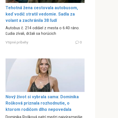
Tehotná žena cestovala autobusom,
keď vodič stratil vedomie. Sadla za
volant a zachránila 38 ľudí
Autobus č. 214 odišiel z mesta o 6:40 ráno.
Ľudia zívali, držali sa horúcich
Vtipné príbehy
0
Nový život si vybrala sama: Dominika
Rošková priznala rozhodnutie, o
ktorom rodičom dlho nepovedala
Dominika Rošková patrí medzi najvýraznejšie