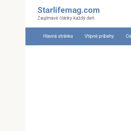
Skip
Starlifemag.com
to
content
Zaujímavé články každý deň
Hlavná stránka
Vtipné príbehy
Ce