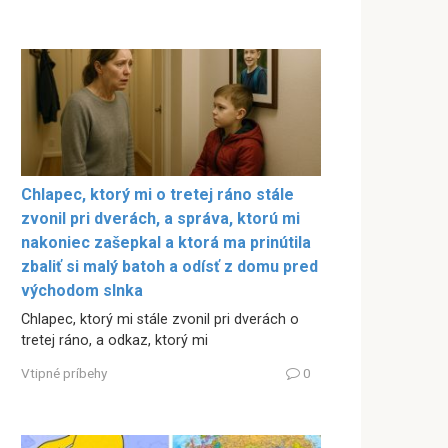
Chlapec, ktorý mi o tretej ráno stále
zvonil pri dverách, a správa, ktorú mi
nakoniec zašepkal a ktorá ma prinútila
zbaliť si malý batoh a odísť z domu pred
východom slnka
Chlapec, ktorý mi stále zvonil pri dverách o
tretej ráno, a odkaz, ktorý mi
Vtipné príbehy
0