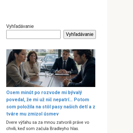
Vyhľadávanie
Vyhľadávanie
Osem minút po rozvode mi bývalý
povedal, že mi už nič nepatrí… Potom
som položila na stôl pasy našich detí a z
tváre mu zmizol úsmev
Dvere výťahu sa za mnou zatvorili práve vo
chvíli, keď som začula Bradleyho hlas.