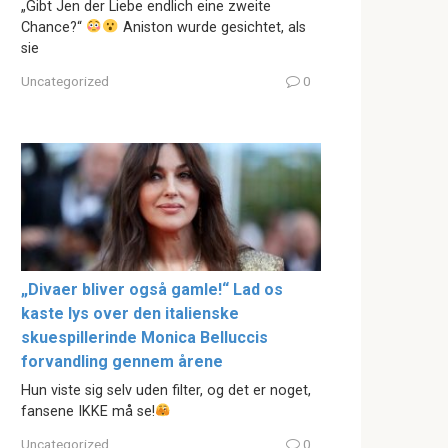
„Gibt Jen der Liebe endlich eine zweite
Chance?“
Aniston wurde gesichtet, als
sie
Uncategorized
0
„Divaer bliver også gamle!“ Lad os
kaste lys over den italienske
skuespillerinde Monica Belluccis
forvandling gennem årene
Hun viste sig selv uden filter, og det er noget,
fansene IKKE må se!
Uncategorized
0