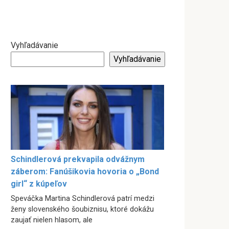
Vyhľadávanie
Vyhľadávanie
Schindlerová prekvapila odvážnym
záberom: Fanúšikovia hovoria o „Bond
girl“ z kúpeľov
Speváčka Martina Schindlerová patrí medzi
ženy slovenského šoubiznisu, ktoré dokážu
zaujať nielen hlasom, ale