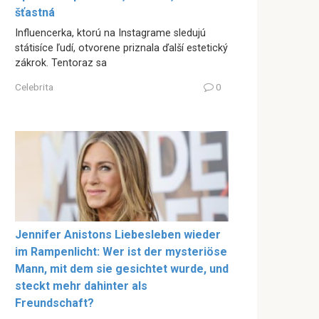
šťastná
Influencerka, ktorú na Instagrame sledujú
státisíce ľudí, otvorene priznala ďalší estetický
zákrok. Tentoraz sa
Celebrita
0
Jennifer Anistons Liebesleben wieder
im Rampenlicht: Wer ist der mysteriöse
Mann, mit dem sie gesichtet wurde, und
steckt mehr dahinter als
Freundschaft?