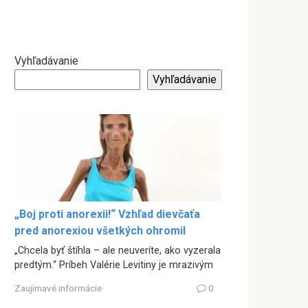
Vyhľadávanie
Vyhľadávanie
„Boj proti anorexii!“ Vzhľad dievčaťa
pred anorexiou všetkých ohromil
„Chcela byť štíhla – ale neuveríte, ako vyzerala
predtým.“ Príbeh Valérie Levitiny je mrazivým
Zaujímavé informácie
0