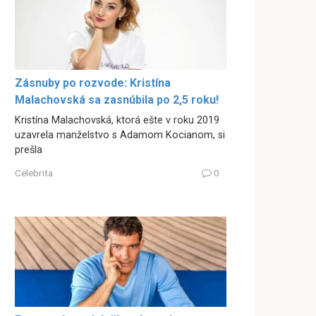
Zásnuby po rozvode: Kristína
Malachovská sa zasnúbila po 2,5 roku!
Kristína Malachovská, ktorá ešte v roku 2019
uzavrela manželstvo s Adamom Kocianom, si
prešla
Celebrita
0