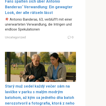
Fans spalten sich über Antonio
Banderas‘ Verwandlung: Ein gewagter
Look, der alle rätseln lässt
Antonio Banderas, 63, verblüfft mit einer
unerwarteten Verwandlung, die Intrigen und
endlose Spekulationen
Uncategorized
0
Starý muž sedel každý večer sám na
lavičke v parku s malým modrým
batohom, až kým sa jedného dňa batoh
nerozotvoril a fotografia, ktorá z neho