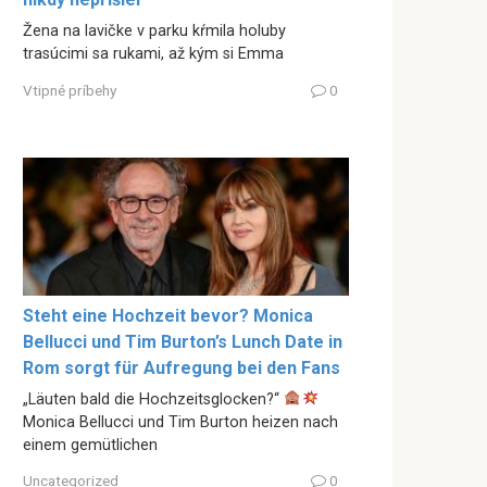
Žena na lavičke v parku kŕmila holuby
trasúcimi sa rukami, až kým si Emma
Vtipné príbehy
0
Steht eine Hochzeit bevor? Monica
Bellucci und Tim Burton’s Lunch Date in
Rom sorgt für Aufregung bei den Fans
„Läuten bald die Hochzeitsglocken?“
Monica Bellucci und Tim Burton heizen nach
einem gemütlichen
Uncategorized
0