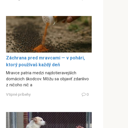
Záchrana pred mravcami — v pohári,
ktorý používaš každý deň
Mravce patria medzi najdotieravejších
domácich škodcov. Môžu sa objaviť zdanlivo
z ničoho nič a
Vtipné príbehy
0