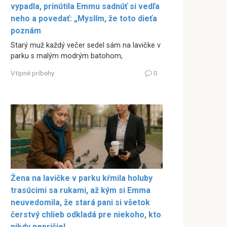
vypadla, prinútila Emmu sadnúť si vedľa
neho a povedať: „Myslím, že toto dieťa
poznám
Starý muž každý večer sedel sám na lavičke v
parku s malým modrým batohom,
Vtipné príbehy
0
Žena na lavičke v parku kŕmila holuby
trasúcimi sa rukami, až kým si Emma
neuvedomila, že stará pani si všetok
čerstvý chlieb odkladá pre niekoho, kto
nikdy neprišiel