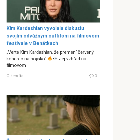
Kim Kardashian vyvolala diskusiu
svojím odvážnym outfitom na filmovom
festivale v Benátkach
„Verte Kim Kardashian, že premení červený
koberec na bojisko“
Jej vzhľad na
filmovom
Celebrita
0