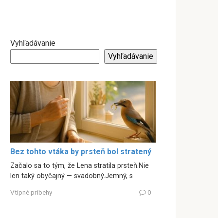
Vyhľadávanie
Vyhľadávanie
Bez tohto vtáka by prsteň bol stratený
Začalo sa to tým, že Lena stratila prsteň.Nie
len taký obyčajný — svadobný.Jemný, s
Vtipné príbehy
0