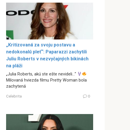
„Kritizovaná za svoju postavu a
nedokonalú pleť“: Paparazzi zachytili
Juliu Roberts v nezvyčajných bikinách
na pláži
„Julia Roberts, akú ste ešte nevideli…“
Milovaná hviezda filmu Pretty Woman bola
zachytená
Celebrita
0