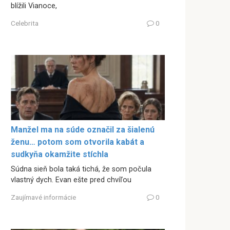
blížili Vianoce,
Celebrita
0
Manžel ma na súde označil za šialenú
ženu… potom som otvorila kabát a
sudkyňa okamžite stíchla
Súdna sieň bola taká tichá, že som počula
vlastný dych. Evan ešte pred chvíľou
Zaujímavé informácie
0