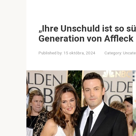
„Ihre Unschuld ist so s
Generation von Affleck
Published by:
15 októbra, 2024
Category:
Uncate