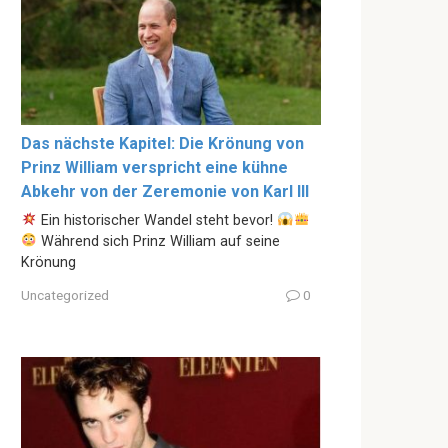
Das nächste Kapitel: Die Krönung von
Prinz William verspricht eine kühne
Abkehr von der Zeremonie von Karl III
Ein historischer Wandel steht bevor!
Während sich Prinz William auf seine
Krönung
Uncategorized
0