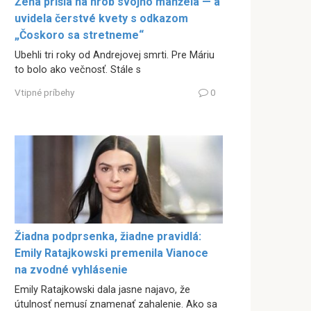
Žena prišla na hrob svojho manžela — a
uvidela čerstvé kvety s odkazom
„Čoskoro sa stretneme“
Ubehli tri roky od Andrejovej smrti. Pre Máriu
to bolo ako večnosť. Stále s
Vtipné príbehy
0
Žiadna podprsenka, žiadne pravidlá:
Emily Ratajkowski premenila Vianoce
na zvodné vyhlásenie
Emily Ratajkowski dala jasne najavo, že
útulnosť nemusí znamenať zahalenie. Ako sa