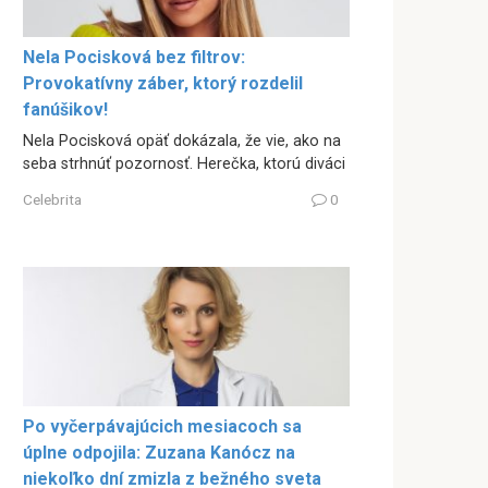
Nela Pocisková bez filtrov:
Provokatívny záber, ktorý rozdelil
fanúšikov!
Nela Pocisková opäť dokázala, že vie, ako na
seba strhnúť pozornosť. Herečka, ktorú diváci
Celebrita
0
Po vyčerpávajúcich mesiacoch sa
úplne odpojila: Zuzana Kanócz na
niekoľko dní zmizla z bežného sveta