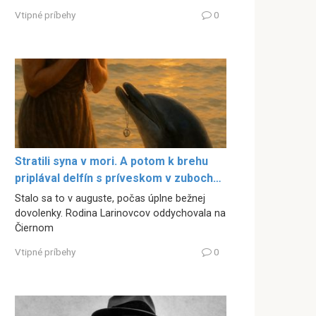
Vtipné príbehy
0
Stratili syna v mori. A potom k brehu
priplával delfín s príveskom v zuboch…
Stalo sa to v auguste, počas úplne bežnej
dovolenky. Rodina Larinovcov oddychovala na
Čiernom
Vtipné príbehy
0