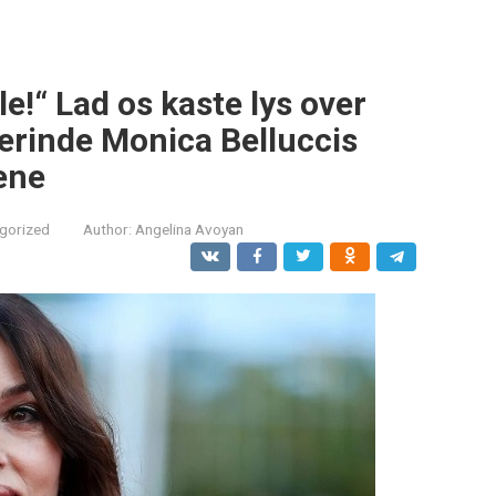
e!“ Lad os kaste lys over
lerinde Monica Belluccis
ene
gorized
Author:
Angelina Avoyan