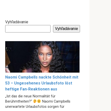
Vyhľadávanie
Vyhľadávanie
Naomi Campbells nackte Schönheit mit
53 – Ungesehenes Urlaubsfoto löst
heftige Fan-Reaktionen aus
„Ist das die neue Normalität für
Berühmtheiten?“
Naomi Campbells
unerwartete Urlaubsfotos sorgen für