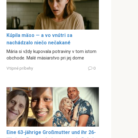
Kúpila mäso — a vo vnútri sa
nachádzalo niečo nečakané
Mária si vždy kupovala potraviny v tom istom
obchode. Malé mäsiarstvo pri jej dome
Vtipné príbehy
0
Eine 63-jährige Großmutter und ihr 26-