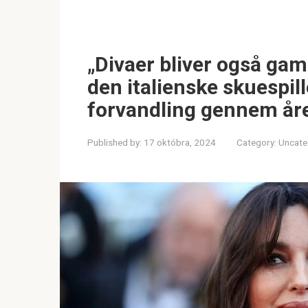
„Divaer bliver også gaml
den italienske skuespil
forvandling gennem år
Published by:
17 októbra, 2024
Category:
Uncate