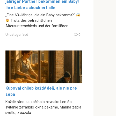
jähriger Partner bekommen ein Baby!
Ihre Liebe schockiert alle
„Eine 63-Jährige, die ein Baby bekommt?“
Trotz des beträchtlichen
Altersunterschieds und der familiären
Uncategorized
0
Kupoval chlieb každý deň, ale nie pre
seba
Každé ráno sa začínalo rovnako.Len čo
svitanie zafarbilo okná pekárne, Marina zapla
svetlo, zviazala