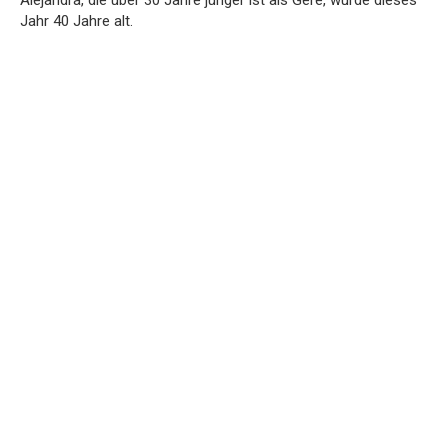
Alejandra, die über 30 Jahre jünger ist als Gere, wurde dieses
Jahr 40 Jahre alt.