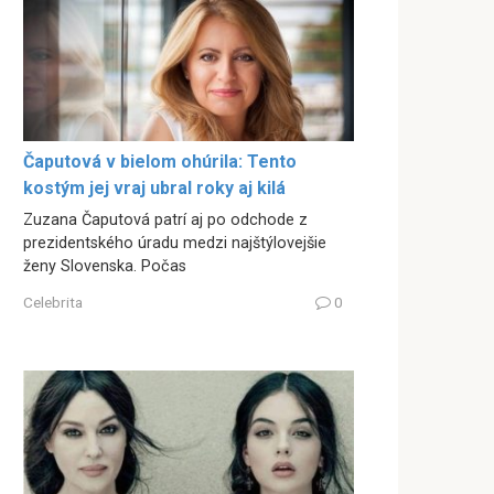
Čaputová v bielom ohúrila: Tento
kostým jej vraj ubral roky aj kilá
Zuzana Čaputová patrí aj po odchode z
prezidentského úradu medzi najštýlovejšie
ženy Slovenska. Počas
Celebrita
0