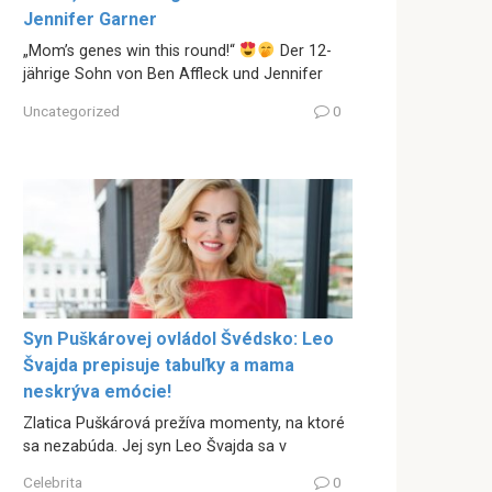
Jennifer Garner
„Mom’s genes win this round!“
Der 12-
jährige Sohn von Ben Affleck und Jennifer
Uncategorized
0
Syn Puškárovej ovládol Švédsko: Leo
Švajda prepisuje tabuľky a mama
neskrýva emócie!
Zlatica Puškárová prežíva momenty, na ktoré
sa nezabúda. Jej syn Leo Švajda sa v
Celebrita
0