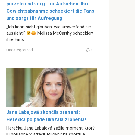
purzeln und sorgt für Aufsehen: Ihre
Gewichtsabnahme schockiert die Fans
und sorgt für Aufregung
„Ich kann nicht glauben, wie umwerfend sie
aussieht!“
Melissa McCarthy schockiert
ihre Fans
Uncategorized
0
Jana Labajová skončila zranená:
Herečka po páde ukázala zranenia!
Herečka Jana Labajová zažila moment, ktorý
ju poriadne vystrašil. Milovníčka športu a