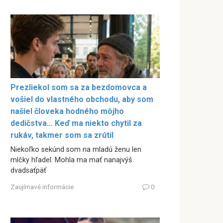
Prezliekol som sa za bezdomovca a
vošiel do vlastného obchodu, aby som
našiel človeka hodného môjho
dedičstva… Keď ma niekto chytil za
rukáv, takmer som sa zrútil
Niekoľko sekúnd som na mladú ženu len
mlčky hľadel. Mohla ma mať nanajvýš
dvadsaťpäť
Zaujímavé informácie
0