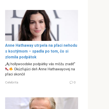
Anne Hathaway utrpela na pľaci nehodu
s kostýmom – spadla po tom, čo si
zlomila podpätok
„Aj hollywoodske podpätky vás môžu zradiť“
Okúzľujúci deň Anne Hathawayovej na
pľaci skončil
Celebrita
0