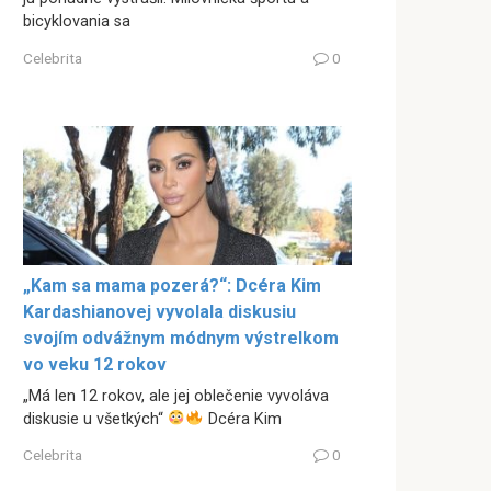
bicyklovania sa
Celebrita
0
„Kam sa mama pozerá?“: Dcéra Kim
Kardashianovej vyvolala diskusiu
svojím odvážnym módnym výstrelkom
vo veku 12 rokov
„Má len 12 rokov, ale jej oblečenie vyvoláva
diskusie u všetkých“
Dcéra Kim
Celebrita
0