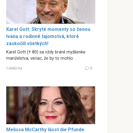
Karel Gott: Skryté momenty so ženou
Ivana a rodinné tajomstvá, ktoré
zaskočili všetkých!
Karel Gott († 80) sa vždy bránil myšlienke
manželstva, veriac, že by to mohlo
Celebrita
0
Melissa McCarthy lässt die Pfunde