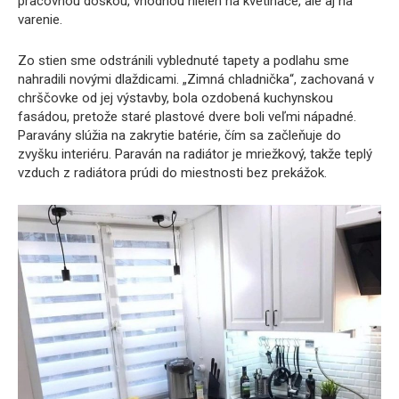
pracovnou doskou, vhodnou nielen na kvetináče, ale aj na
varenie.
Zo stien sme odstránili vyblednuté tapety a podlahu sme
nahradili novými dlaždicami. „Zimná chladnička“, zachovaná v
chrščovke od jej výstavby, bola ozdobená kuchynskou
fasádou, pretože staré plastové dvere boli veľmi nápadné.
Paravány slúžia na zakrytie batérie, čím sa začleňuje do
zvyšku interiéru. Paraván na radiátor je mriežkový, takže teplý
vzduch z radiátora prúdi do miestnosti bez prekážok.