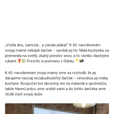
„Vošla dnu, zamrzla… a začala plakať.“ K 60. narodeninám
svojej mame nekúpili darček – vyrobili jej ho. Malá kuchynka sa
premenila na svetlý, útulný priestor snov, a to všetko vlastnými
rukami
Prezrite si premenu v článku
K 60. narodeninám mojej mamy sme sa rozhodli, že jej
darujeme naozaj nezabudnuteľný darček – renováciu jej malej
kuchyne. Rozpočet bol skromný, len na materiál a spotrebiče,
takže hlavnú prácu sme urobili sami a do tohto darčeka sme
vložili časť svojej duše.