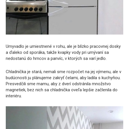
Umyvadlo je umiestnené v rohu, ale je blízko pracovnej dosky
a ďaleko od sporáka, takže kvapky vody pri umývaní sa
nedostanú do hrncov a panvíc, v ktorých sa varí jedlo.
Chladnička je stará, nemali sme rozpočet na jej výmenu, ale v
budúcnosti ju plánujeme zakryť čelami, aby ladila s kuchyňou.
Presvedčili sme mamu, aby z dverí odstránila množstvo
magnetiek, bez nich sa chladnička oveľa lepšie začlenila do
interiéru.