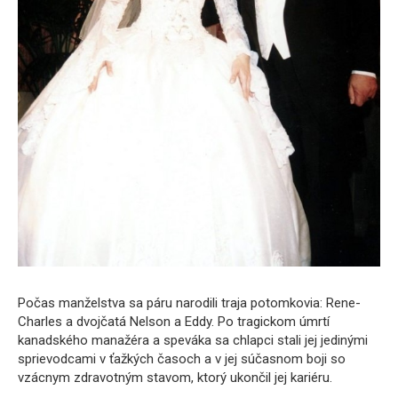
Počas manželstva sa páru narodili traja potomkovia: Rene-
Charles a dvojčatá Nelson a Eddy. Po tragickom úmrtí
kanadského manažéra a speváka sa chlapci stali jej jedinými
sprievodcami v ťažkých časoch a v jej súčasnom boji so
vzácnym zdravotným stavom, ktorý ukončil jej kariéru.