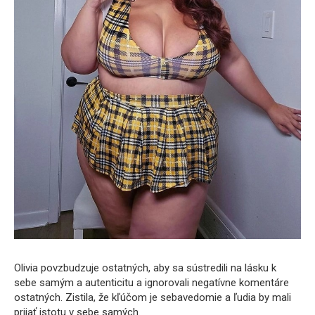
Olivia povzbudzuje ostatných, aby sa sústredili na lásku k
sebe samým a autenticitu a ignorovali negatívne komentáre
ostatných. Zistila, že kľúčom je sebavedomie a ľudia by mali
prijať istotu v sebe samých.