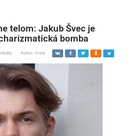
me telom: Jakub Švec je
 charizmatická bomba
príbehy
Author:
Sveta