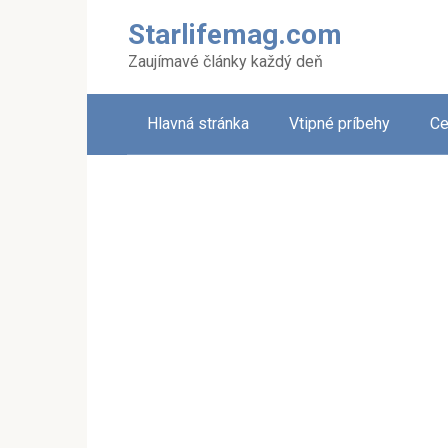
Skip
Starlifemag.com
to
content
Zaujímavé články každý deň
Hlavná stránka
Vtipné príbehy
Ce