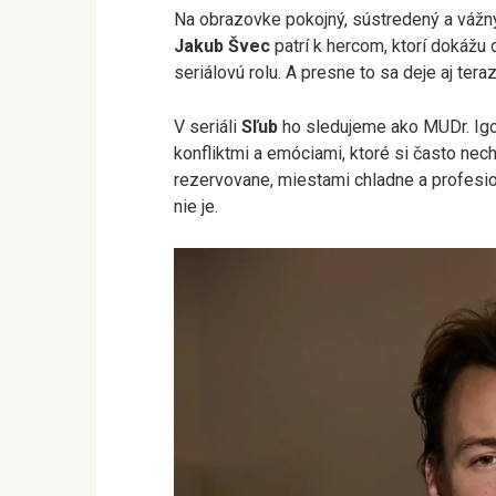
Na obrazovke pokojný, sústredený a vážny 
Jakub Švec
patrí k hercom, ktorí dokážu
seriálovú rolu. A presne to sa deje aj teraz
V seriáli
Sľub
ho sledujeme ako MUDr. Igo
konfliktmi a emóciami, ktoré si často nec
rezervovane, miestami chladne a profesio
nie je.