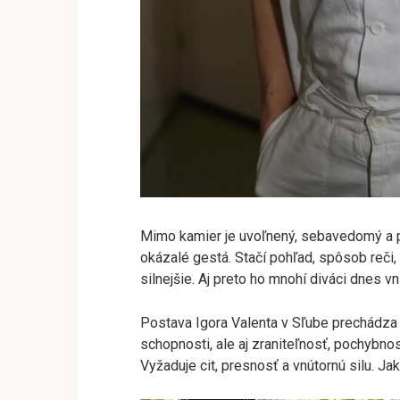
Mimo kamier je uvoľnený, sebavedomý a pr
okázalé gestá. Stačí pohľad, spôsob reči, 
silnejšie. Aj preto ho mnohí diváci dnes v
Postava Igora Valenta v Sľube prechádza 
schopnosti, ale aj zraniteľnosť, pochybnost
Vyžaduje cit, presnosť a vnútornú silu. J