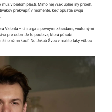
muž v bielom plášti. Mimo nej však úplne iný príbeh.
 divákov prekvapiť v momente, keď opustia svoju
.
ra Valenta – chirurga s pevnými zásadami, vnútornými
háva pre seba. Je to postava, ktorá pôsobí
nálne až na kosť. No Jakub Švec v realite taký vôbec