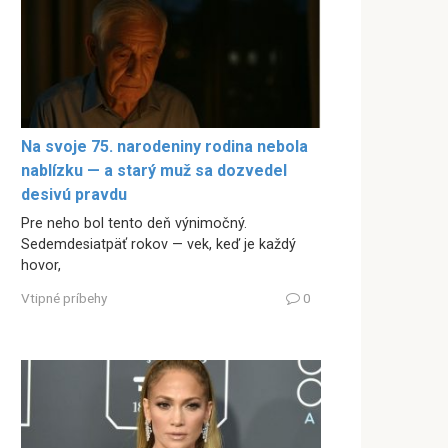
Na svoje 75. narodeniny rodina nebola
nablízku — a starý muž sa dozvedel
desivú pravdu
Pre neho bol tento deň výnimočný.
Sedemdesiatpäť rokov — vek, keď je každý
hovor,
Vtipné príbehy
0