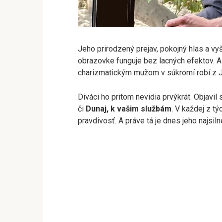
Jeho prirodzený prejav, pokojný hlas a vy
obrazovke funguje bez lacných efektov. 
charizmatickým mužom v súkromí robí z J
Diváci ho pritom nevidia prvýkrát. Objavil
či
Dunaj, k vašim službám
. V každej z t
pravdivosť. A práve tá je dnes jeho najsil