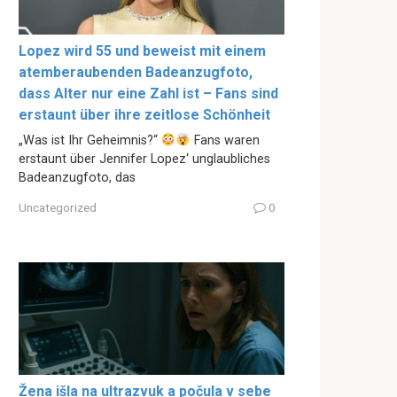
Lopez wird 55 und beweist mit einem
atemberaubenden Badeanzugfoto,
dass Alter nur eine Zahl ist – Fans sind
erstaunt über ihre zeitlose Schönheit
„Was ist Ihr Geheimnis?“
Fans waren
erstaunt über Jennifer Lopez‘ unglaubliches
Badeanzugfoto, das
Uncategorized
0
Žena išla na ultrazvuk a počula v sebe