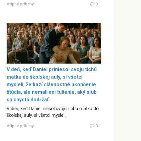
Vtipné príbehy
0
V deň, keď Daniel priniesol svoju tichú
matku do školskej auly, si všetci
mysleli, že kazí slávnostné ukončenie
štúdia, ale nemali ani tušenie, aký sľub
sa chystá dodržať
V deň, keď Daniel niesol svoju tichú matku do
školskej auly, si všetci mysleli,
Vtipné príbehy
0