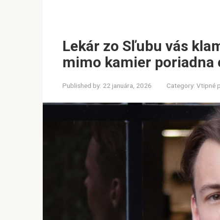
Lekár zo Sľubu vás kla
mimo kamier poriadna
Published by:
22 januára, 2026
Category:
Vtipné 