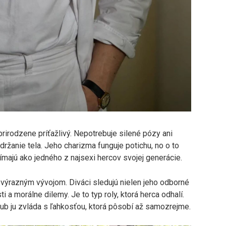
irodzene príťažlivý. Nepotrebuje silené pózy ani
držanie tela. Jeho charizma funguje potichu, no o to
nímajú ako jedného z najsexi hercov svojej generácie.
výrazným vývojom. Diváci sledujú nielen jeho odborné
i a morálne dilemy. Je to typ roly, ktorá herca odhalí.
akub ju zvláda s ľahkosťou, ktorá pôsobí až samozrejme.