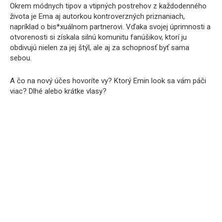
Okrem módnych tipov a vtipných postrehov z každodenného
života je Ema aj autorkou kontroverzných priznaniach,
napríklad o bis*xuálnom partnerovi. Vďaka svojej úprimnosti a
otvorenosti si získala silnú komunitu fanúšikov, ktorí ju
obdivujú nielen za jej štýl, ale aj za schopnosť byť sama
sebou.
A čo na nový účes hovoríte vy? Ktorý Emin look sa vám páči
viac? Dlhé alebo krátke vlasy?