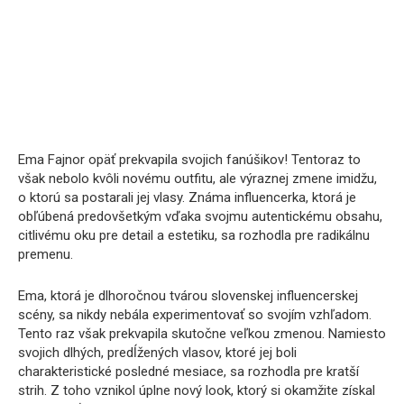
Ema Fajnor opäť prekvapila svojich fanúšikov! Tentoraz to
však nebolo kvôli novému outfitu, ale výraznej zmene imidžu,
o ktorú sa postarali jej vlasy. Známa influencerka, ktorá je
obľúbená predovšetkým vďaka svojmu autentickému obsahu,
citlivému oku pre detail a estetiku, sa rozhodla pre radikálnu
premenu.
Ema, ktorá je dlhoročnou tvárou slovenskej influencerskej
scény, sa nikdy nebála experimentovať so svojím vzhľadom.
Tento raz však prekvapila skutočne veľkou zmenou. Namiesto
svojich dlhých, predĺžených vlasov, ktoré jej boli
charakteristické posledné mesiace, sa rozhodla pre kratší
strih. Z toho vznikol úplne nový look, ktorý si okamžite získal