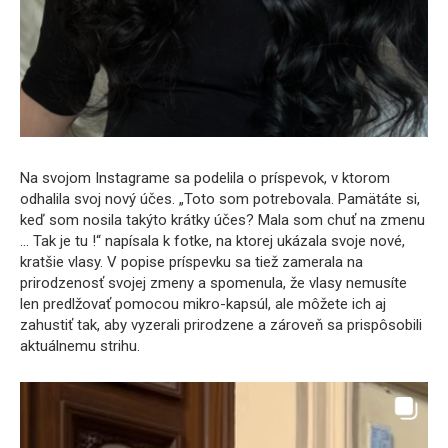
Na svojom Instagrame sa podelila o príspevok, v ktorom
odhalila svoj nový účes. „Toto som potrebovala. Pamätáte si,
keď som nosila takýto krátky účes? Mala som chuť na zmenu
… Tak je tu !“ napísala k fotke, na ktorej ukázala svoje nové,
kratšie vlasy. V popise príspevku sa tiež zamerala na
prirodzenosť svojej zmeny a spomenula, že vlasy nemusíte
len predlžovať pomocou mikro-kapsúl, ale môžete ich aj
zahustiť tak, aby vyzerali prirodzene a zároveň sa prispôsobili
aktuálnemu strihu.