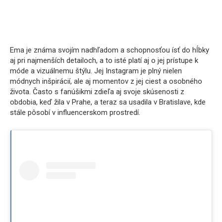
Ema je známa svojím nadhľadom a schopnosťou ísť do hĺbky
aj pri najmenších detailoch, a to isté platí aj o jej prístupe k
móde a vizuálnemu štýlu. Jej Instagram je plný nielen
módnych inšpirácií, ale aj momentov z jej ciest a osobného
života. Často s fanúšikmi zdieľa aj svoje skúsenosti z
obdobia, keď žila v Prahe, a teraz sa usadila v Bratislave, kde
stále pôsobí v influencerskom prostredí.