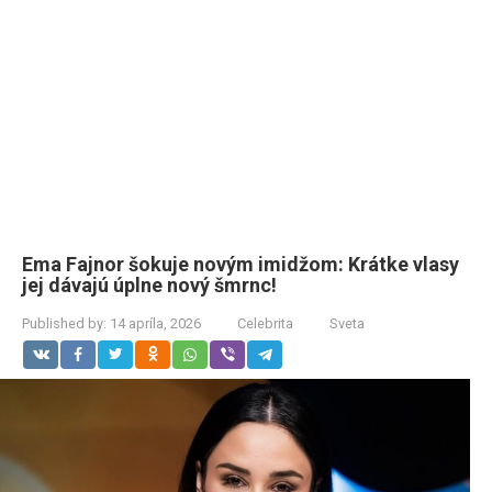
Ema Fajnor šokuje novým imidžom: Krátke vlasy
jej dávajú úplne nový šmrnc!
Published by:
14 apríla, 2026
Celebrita
Sveta