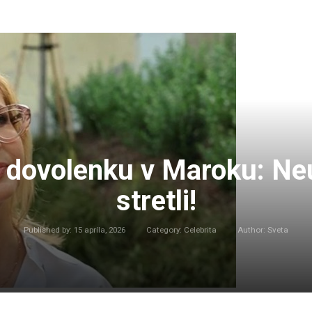
li dovolenku v Maroku: Ne
stretli!
Published by:
15 apríla, 2026
Category:
Celebrita
Author:
Sveta