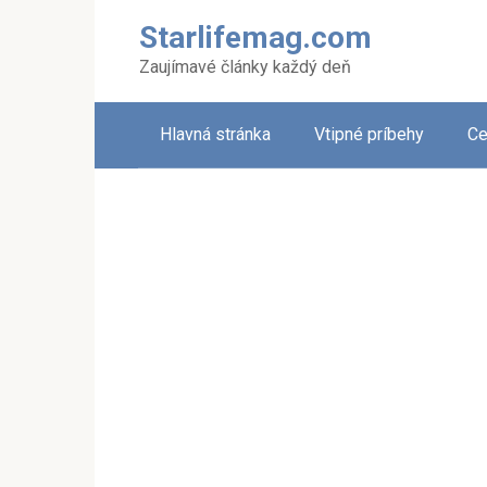
Skip
Starlifemag.com
to
content
Zaujímavé články každý deň
Hlavná stránka
Vtipné príbehy
Ce