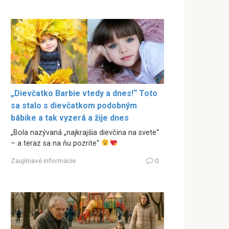
„Dievčatko Barbie vtedy a dnes!“ Toto
sa stalo s dievčatkom podobným
bábike a tak vyzerá a žije dnes
„Bola nazývaná „najkrajšia dievčina na svete“
– a teraz sa na ňu pozrite“
Zaujímavé informácie
0