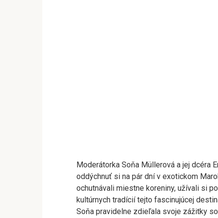
Moderátorka Soňa Müllerová a jej dcéra 
oddýchnuť si na pár dní v exotickom Marok
ochutnávali miestne koreniny, užívali si p
kultúrnych tradícií tejto fascinujúcej des
Soňa pravidelne zdieľala svoje zážitky so