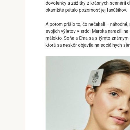
dovolenky a zážitky z krásnych scenérií
okamžite pútalo pozornosť jej fanúšikov.
A potom prišlo to, čo nečakali – náhodné,
svojich výletov v srdci Maroka narazili n
málokto. Soňa a Ema sa s týmto známym tvá
ktorá sa neskôr objavila na sociálnych sie