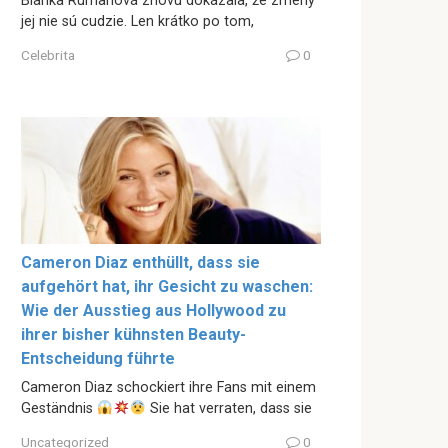
Bianka Rumanová znovu dokázala, že zmeny
jej nie sú cudzie. Len krátko po tom,
Celebrita
0
Cameron Diaz enthüllt, dass sie
aufgehört hat, ihr Gesicht zu waschen:
Wie der Ausstieg aus Hollywood zu
ihrer bisher kühnsten Beauty-
Entscheidung führte
Cameron Diaz schockiert ihre Fans mit einem
Geständnis
Sie hat verraten, dass sie
Uncategorized
0