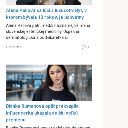
Alena Pallová sa lúči s luxusom: Byt, v
ktorom bývala 13 rokov, je úchvatný
Alena Pallová patrí medzi najznámejšie mená
slovenskej estetickej medicíny. Úspešná
dermatologička a podnikateľka si
Celebrita
0
Bianka Rumanová opäť prekvapila:
Influencerka ukázala ďalšiu veľkú
premenu