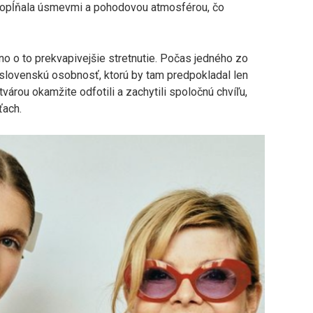
 dopĺňala úsmevmi a pohodovou atmosférou, čo
 no o to prekvapivejšie stretnutie. Počas jedného zo
a slovenskú osobnosť, ktorú by tam predpokladal len
rou okamžite odfotili a zachytili spoločnú chvíľu,
ťach.