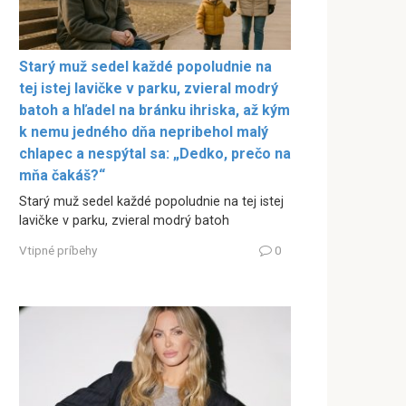
Starý muž sedel každé popoludnie na
tej istej lavičke v parku, zvieral modrý
batoh a hľadel na bránku ihriska, až kým
k nemu jedného dňa nepribehol malý
chlapec a nespýtal sa: „Dedko, prečo na
mňa čakáš?“
Starý muž sedel každé popoludnie na tej istej
lavičke v parku, zvieral modrý batoh
Vtipné príbehy
0