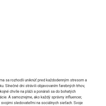
Ema sa rozhodli uniknúť pred každodenným stresom a
u. Slnečné dni strávili objavovaním farebných trhov,
okojné chvíle na pláži a ponárali sa do bohatých
tinácie. A samozrejme, ako každý správny influencer,
 svojimi sledovateľmi na sociálnych sieťach. Svoje