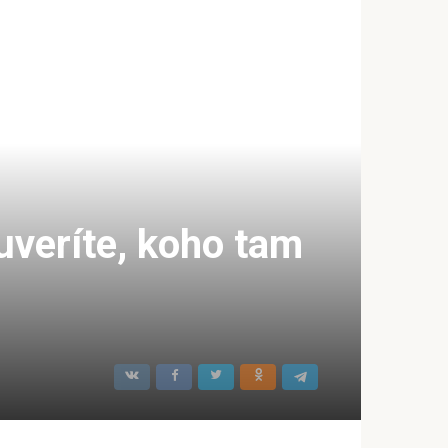
uveríte, koho tam