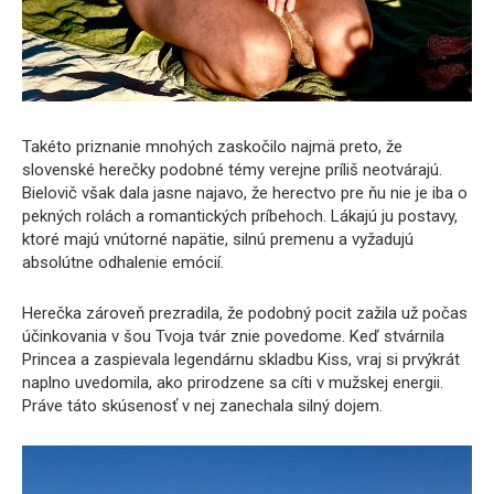
Takéto priznanie mnohých zaskočilo najmä preto, že
slovenské herečky podobné témy verejne príliš neotvárajú.
Bielovič však dala jasne najavo, že herectvo pre ňu nie je iba o
pekných rolách a romantických príbehoch. Lákajú ju postavy,
ktoré majú vnútorné napätie, silnú premenu a vyžadujú
absolútne odhalenie emócií.
Herečka zároveň prezradila, že podobný pocit zažila už počas
účinkovania v šou Tvoja tvár znie povedome. Keď stvárnila
Princea a zaspievala legendárnu skladbu Kiss, vraj si prvýkrát
naplno uvedomila, ako prirodzene sa cíti v mužskej energii.
Práve táto skúsenosť v nej zanechala silný dojem.