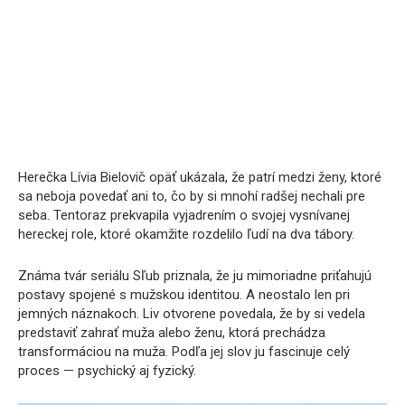
Herečka Lívia Bielovič opäť ukázala, že patrí medzi ženy, ktoré
sa neboja povedať ani to, čo by si mnohí radšej nechali pre
seba. Tentoraz prekvapila vyjadrením o svojej vysnívanej
hereckej role, ktoré okamžite rozdelilo ľudí na dva tábory.
Známa tvár seriálu Sľub priznala, že ju mimoriadne priťahujú
postavy spojené s mužskou identitou. A neostalo len pri
jemných náznakoch. Liv otvorene povedala, že by si vedela
predstaviť zahrať muža alebo ženu, ktorá prechádza
transformáciou na muža. Podľa jej slov ju fascinuje celý
proces — psychický aj fyzický.