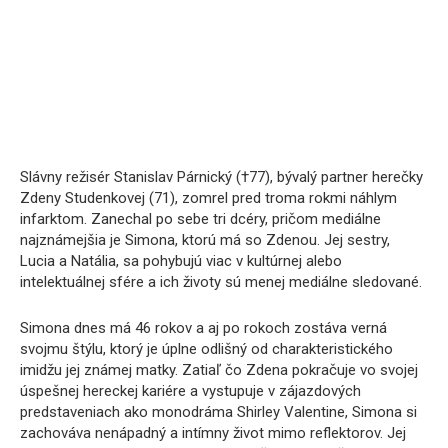
Slávny režisér Stanislav Párnický (†77), bývalý partner herečky
Zdeny Studenkovej (71), zomrel pred troma rokmi náhlym
infarktom. Zanechal po sebe tri dcéry, pričom mediálne
najznámejšia je Simona, ktorú má so Zdenou. Jej sestry,
Lucia a Natália, sa pohybujú viac v kultúrnej alebo
intelektuálnej sfére a ich životy sú menej mediálne sledované.
Simona dnes má 46 rokov a aj po rokoch zostáva verná
svojmu štýlu, ktorý je úplne odlišný od charakteristického
imidžu jej známej matky. Zatiaľ čo Zdena pokračuje vo svojej
úspešnej hereckej kariére a vystupuje v zájazdových
predstaveniach ako monodráma Shirley Valentine, Simona si
zachováva nenápadný a intímny život mimo reflektorov. Jej