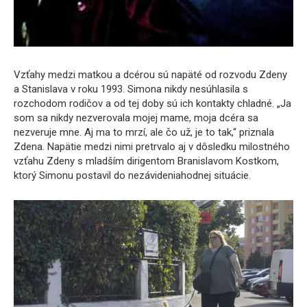
Vzťahy medzi matkou a dcérou sú napäté od rozvodu Zdeny
a Stanislava v roku 1993. Simona nikdy nesúhlasila s
rozchodom rodičov a od tej doby sú ich kontakty chladné. „Ja
som sa nikdy nezverovala mojej mame, moja dcéra sa
nezveruje mne. Aj ma to mrzí, ale čo už, je to tak,“ priznala
Zdena. Napätie medzi nimi pretrvalo aj v dôsledku milostného
vzťahu Zdeny s mladším dirigentom Branislavom Kostkom,
ktorý Simonu postavil do nezávideniahodnej situácie.