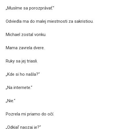
„Musíme sa porozprávať.“
Odviedla ma do malej miestnosti za sakristiou.
Michael zostal vonku.
Mama zavrela dvere.
Ruky sa jej triasli.
„Kde si ho našla?“
„Na internete.“
„Nie.“
Pozrela mi priamo do očí.
„Odkiaľ naozaj je?“