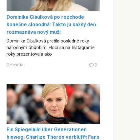
Dominika Cibulková po rozchode
konečne slobodná: Takto ju každý deň
rozmaznáva nový muž!
Dominika Cibulková prešla posledné roky
náročným obdobím. Hoci sa na Instagrame
roky prezentovala ako
Celebrita
0
Ein Spiegelbild über Generationen
hinweg: Charlize Theron verblüfft Fans