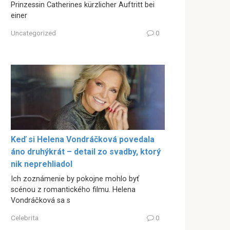
Prinzessin Catherines kürzlicher Auftritt bei
einer
Uncategorized
0
Keď si Helena Vondráčková povedala
áno druhýkrát – detail zo svadby, ktorý
nik neprehliadol
Ich zoznámenie by pokojne mohlo byť
scénou z romantického filmu. Helena
Vondráčková sa s
Celebrita
0