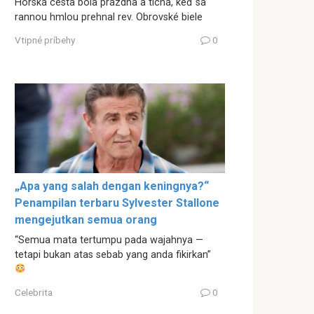
Horská cesta bola prázdna a tichá, keď sa
rannou hmlou prehnal rev. Obrovské biele
Vtipné príbehy
0
„Apa yang salah dengan keningnya?“
Penampilan terbaru Sylvester Stallone
mengejutkan semua orang
“Semua mata tertumpu pada wajahnya —
tetapi bukan atas sebab yang anda fikirkan”
Celebrita
0