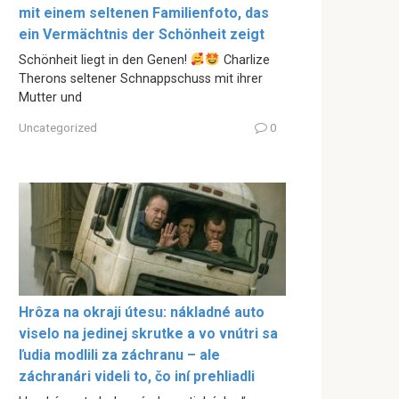
mit einem seltenen Familienfoto, das
ein Vermächtnis der Schönheit zeigt
Schönheit liegt in den Genen!
Charlize
Therons seltener Schnappschuss mit ihrer
Mutter und
Uncategorized
0
Hrôza na okraji útesu: nákladné auto
viselo na jedinej skrutke a vo vnútri sa
ľudia modlili za záchranu – ale
záchranári videli to, čo iní prehliadli