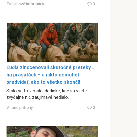
Zaujímavé informácie
0
Ľudia zinscenovali skutočné preteky…
na prasatách – a nikto nemohol
predvídať, ako to všetko skončí!
Stalo sa to v malej dedinke, kde sa v lete
zvyčajne nič zaujímavé nedialo.
Vtipné príbehy
0