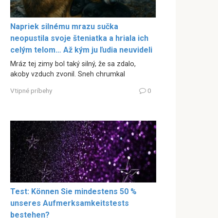
Napriek silnému mrazu sučka
neopustila svoje šteniatka a hriala ich
celým telom… Až kým ju ľudia neuvideli
Mráz tej zimy bol taký silný, že sa zdalo,
akoby vzduch zvonil. Sneh chrumkal
Vtipné príbehy
0
Test: Können Sie mindestens 50 %
unseres Aufmerksamkeitstests
bestehen?