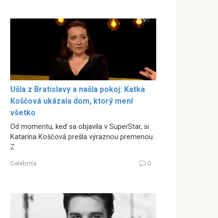
Ušla z Bratislavy a našla pokoj: Katka
Koščová ukázala dom, ktorý mení
všetko
Od momentu, keď sa objavila v SuperStar, si
Katarína Koščová prešla výraznou premenou.
Z
Celebrita
0