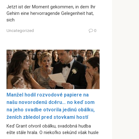
Jetzt ist der Moment gekommen, in dem Ihr
Gehirn eine hervorragende Gelegenheit hat,
sich
Uncategorized
0
Manžel hodil rozvodové papiere na
našu novorodenú dcéru… no keď som
na jeho svadbe otvorila jedinú obálku,
ženích zbledol pred stovkami hostí
Keď Grant otvoril obálku, svadobná hudba
ešte stále hrala. O niekoľko sekúnd však husle