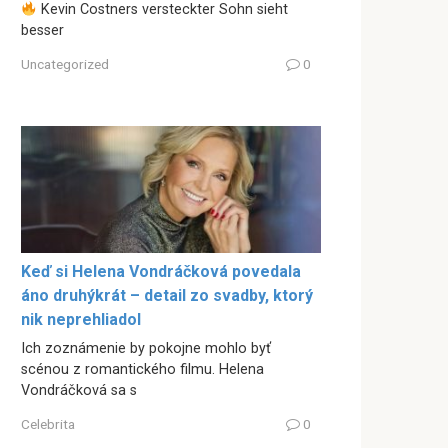
Kevin Costners versteckter Sohn sieht
besser
Uncategorized
0
Keď si Helena Vondráčková povedala
áno druhýkrát – detail zo svadby, ktorý
nik neprehliadol
Ich zoznámenie by pokojne mohlo byť
scénou z romantického filmu. Helena
Vondráčková sa s
Celebrita
0