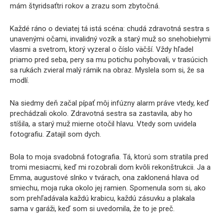
mám štyridsaťtri rokov a zrazu som zbytočná.
Každé ráno o deviatej tá istá scéna: chudá zdravotná sestra s
unavenými očami, invalidný vozík a starý muž so snehobielymi
vlasmi a svetrom, ktorý vyzeral o číslo väčší. Vždy hľadel
priamo pred seba, pery sa mu potichu pohybovali, v trasúcich
sa rukách zvieral malý rámik na obraz. Myslela som si, že sa
modlí.
Na siedmy deň začal pípať môj infúzny alarm práve vtedy, keď
prechádzali okolo. Zdravotná sestra sa zastavila, aby ho
stíšila, a starý muž mierne otočil hlavu. Vtedy som uvidela
fotografiu. Zatajil som dych.
Bola to moja svadobná fotografia. Tá, ktorú som stratila pred
tromi mesiacmi, keď mi rozobrali dom kvôli rekonštrukcii. Ja a
Emma, ​​augustové slnko v tvárach, ona zaklonená hlava od
smiechu, moja ruka okolo jej ramien. Spomenula som si, ako
som prehľadávala každú krabicu, každú zásuvku a plakala
sama v garáži, keď som si uvedomila, že to je preč.