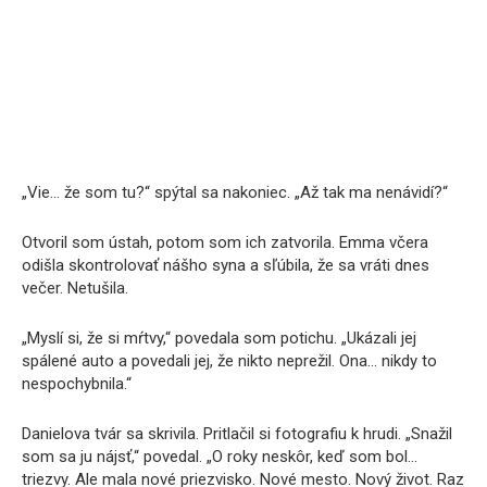
„Vie… že som tu?“ spýtal sa nakoniec. „Až tak ma nenávidí?“
Otvoril som ústah, potom som ich zatvorila. Emma včera
odišla skontrolovať nášho syna a sľúbila, že sa vráti dnes
večer. Netušila.
„Myslí si, že si mŕtvy,“ povedala som potichu. „Ukázali jej
spálené auto a povedali jej, že nikto neprežil. Ona… nikdy to
nespochybnila.“
Danielova tvár sa skrivila. Pritlačil si fotografiu k hrudi. „Snažil
som sa ju nájsť,“ povedal. „O roky neskôr, keď som bol…
triezvy. Ale mala nové priezvisko. Nové mesto. Nový život. Raz