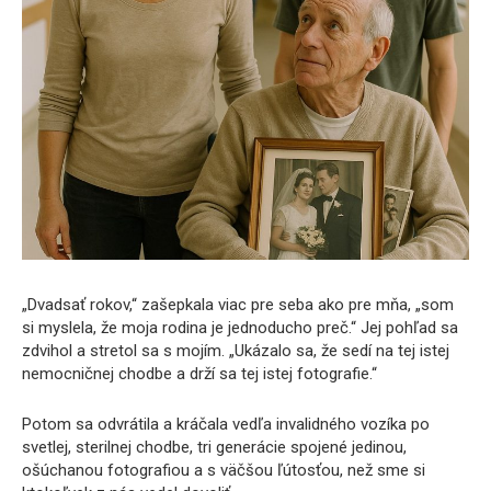
„Dvadsať rokov,“ zašepkala viac pre seba ako pre mňa, „som
si myslela, že moja rodina je jednoducho preč.“ Jej pohľad sa
zdvihol a stretol sa s mojím. „Ukázalo sa, že sedí na tej istej
nemocničnej chodbe a drží sa tej istej fotografie.“
Potom sa odvrátila a kráčala vedľa invalidného vozíka po
svetlej, sterilnej chodbe, tri generácie spojené jedinou,
ošúchanou fotografiou a s väčšou ľútosťou, než sme si