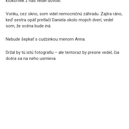
ktokoľvek z nás vedel dovoliť.
Vonku, cez okno, som videl nemocničnú záhradu. Zajtra ráno,
keď sestra opäť pretlačí Daniela okolo mojich dverí, vedel
som, že scéna bude iná.
Nebude šepkať s cudzinkou menom Anna.
Držal by tú istú fotografiu – ale tentoraz by presne vedel, čia
dcéra sa na neho usmieva.