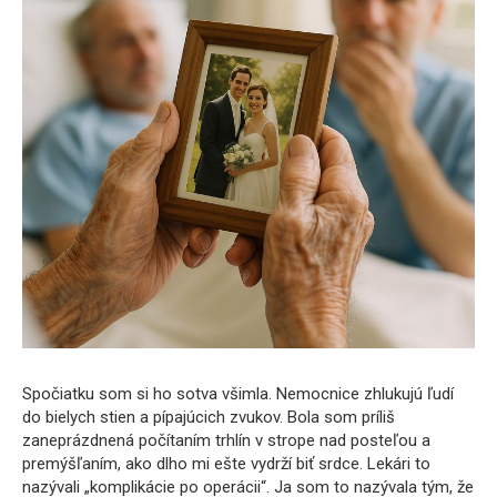
Spočiatku som si ho sotva všimla. Nemocnice zhlukujú ľudí
do bielych stien a pípajúcich zvukov. Bola som príliš
zaneprázdnená počítaním trhlín v strope nad posteľou a
premýšľaním, ako dlho mi ešte vydrží biť srdce. Lekári to
nazývali „komplikácie po operácii“. Ja som to nazývala tým, že