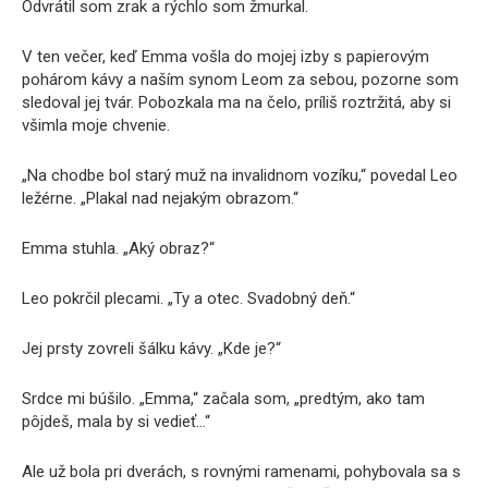
Odvrátil som zrak a rýchlo som žmurkal.
V ten večer, keď Emma vošla do mojej izby s papierovým
pohárom kávy a naším synom Leom za sebou, pozorne som
sledoval jej tvár. Pobozkala ma na čelo, príliš roztržitá, aby si
všimla moje chvenie.
„Na chodbe bol starý muž na invalidnom vozíku,“ povedal Leo
ležérne. „Plakal nad nejakým obrazom.“
Emma stuhla. „Aký obraz?“
Leo pokrčil plecami. „Ty a otec. Svadobný deň.“
Jej prsty zovreli šálku kávy. „Kde je?“
Srdce mi búšilo. „Emma,“ začala som, „predtým, ako tam
pôjdeš, mala by si vedieť…“
Ale už bola pri dverách, s rovnými ramenami, pohybovala sa s