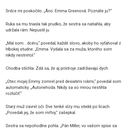
Srdce mi poskočilo. „Áno. Emma Greenová. Poznáte ju?“
Ruka sa mu triasla tak prudko, že sestra sa natiahla, aby
udržala rám. Nepustil ju.
„Mal som… dcéru,“ povedal, každé slovo, akoby ho vyťahoval z
hlbokej studne. „Emma. Vydala sa za muža, ktorého som
nikdy nestretol.“
Chodba stíchla. Zdá sa, že aj prístroje zadržiavajú dych.
„Otec mojej Emmy zomrel pred desiatimi rokmi,“ povedal som
automaticky. „Autonehoda. Nikdy sa so mnou nestihla
rozlúčiť.“
Starý muž zavrel oči. Dve tenké slzy mu stiekli po lícach.
„Povedali jej, že som mŕtvy,“ zašepkal.
Sestra sa nepohodlne pohla. „Pán Miller, vo vašom spise sa