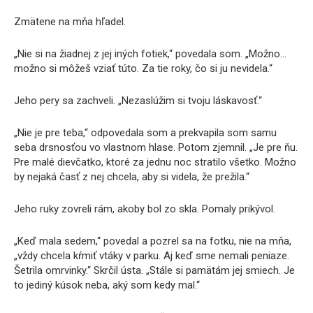
Zmätene na mňa hľadel.
„Nie si na žiadnej z jej iných fotiek,“ povedala som. „Možno…
možno si môžeš vziať túto. Za tie roky, čo si ju nevidela.“
Jeho pery sa zachveli. „Nezaslúžim si tvoju láskavosť.“
„Nie je pre teba,“ odpovedala som a prekvapila som samu
seba drsnosťou vo vlastnom hlase. Potom zjemnil. „Je pre ňu.
Pre malé dievčatko, ktoré za jednu noc stratilo všetko. Možno
by nejaká časť z nej chcela, aby si videla, že prežila.“
Jeho ruky zovreli rám, akoby bol zo skla. Pomaly prikývol.
„Keď mala sedem,“ povedal a pozrel sa na fotku, nie na mňa,
„vždy chcela kŕmiť vtáky v parku. Aj keď sme nemali peniaze.
Šetrila omrvinky.“ Skrčil ústa. „Stále si pamätám jej smiech. Je
to jediný kúsok neba, aký som kedy mal.“