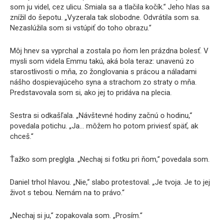
som ju videl, cez ulicu. Smiala sa a tlačila kočík.“ Jeho hlas sa
znížil do šepotu. „Vyzerala tak slobodne. Odvrátila som sa.
Nezaslúžila som si vstúpiť do toho obrazu.“
Môj hnev sa vyprchal a zostala po ňom len prázdna bolesť. V
mysli som videla Emmu takú, aká bola teraz: unavenú zo
starostlivosti o mňa, zo žonglovania s prácou a náladami
nášho dospievajúceho syna a strachom zo straty o mňa.
Predstavovala som si, ako jej to pridáva na plecia.
Sestra si odkašľala. „Návštevné hodiny začnú o hodinu,“
povedala potichu. „Ja… môžem ho potom priviesť späť, ak
chceš.“
Ťažko som preglgla. „Nechaj si fotku pri ňom,“ povedala som.
Daniel trhol hlavou. „Nie,“ slabo protestoval. „Je tvoja. Je to jej
život s tebou. Nemám na to právo.“
„Nechaj si ju,“ zopakovala som. „Prosím.“