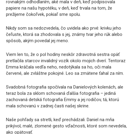
rovnakým odhodlaním, aké mala v deň, keď podpisovala
papiere na našu hypotéku, v deň, keď trvala na tom, že
prežijeme čokoľvek, pokiaľ sme spolu.
Nikdy som sa nedozvedela, čo uvidela ako prvé: krivku jeho
čeľuste, ktorá sa zhodovala s jej, známy tvar jeho rúk alebo
spôsob, akým povedal jej meno.
Viem len to, že o pol hodiny neskôr zdravotná sestra opäť
pretlačila starcov invalidný vozík okolo mojich dverí. Tentoraz
Emma kráčala vedľa neho, nedotýkala sa ho, oči mala
červené, ale zvláštne pokojné. Leo sa zmätene ťahal za ním.
Svadobná fotografia spočívala na Danielových kolenách, ale
teraz bola za sklom schovaná ďalšia fotografia – jediná
zachovaná detská fotografia Emmy a jej rodičov, tá, ktorú
mala schovanú v zadnej časti našej skrine.
Naše pohľady sa stretli, keď prechádzali. Daniel na mňa
prikývol, malé, zlomené gesto vďačnosti, ktoré som nevedela,
ako opätovať.