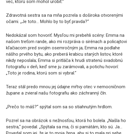
vec, ktorú som mohol urobiť.“
Zdravotná sestra sa na mňa pozrela s doširoka otvorenými
očami. „Je toto… Mohlo by to byť pravda?“
Nedokázal som hovoriť. Mysľou mi prebehli scény: Emma na
našom treťom rande, ako mi rozpráva o sirénach a policajtovi
kľačiacom pred svojím osemročným ja; Emma na podlahe
nášho prvého bytu, ako preberá krabicu starých listov, ktoré
nikdy neposlala; Emma si pritláča k hrudi stratenú svadobnú
fotografiu v deň, keď sme ju zarámovali, a potichu hovorí:
„Toto je rodina, ktorú som si vybral.“
Teraz stál predo mnou jej údajne mŕtvy otec v nemocničnom
župane a zvieral našu fotografiu ako záchranný čln.
„Prečo to máš?“ spýtal som sa so stiahnutým hrdlom.
Pozrel sa na obrázok s nežnosťou, ktorá ho bolela. „Našla ho
sestra,“ povedal. „Spýtala sa ma, či si pamätám, kto sú. Ja…
Povedal som jej, že je to moja žena, aby si to mala pri sebe.