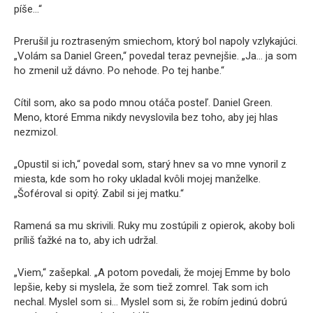
píše…“
Prerušil ju roztraseným smiechom, ktorý bol napoly vzlykajúci.
„Volám sa Daniel Green,“ povedal teraz pevnejšie. „Ja… ja som
ho zmenil už dávno. Po nehode. Po tej hanbe.“
Cítil som, ako sa podo mnou otáča posteľ. Daniel Green.
Meno, ktoré Emma nikdy nevyslovila bez toho, aby jej hlas
nezmizol.
„Opustil si ich,“ povedal som, starý hnev sa vo mne vynoril z
miesta, kde som ho roky ukladal kvôli mojej manželke.
„Šoféroval si opitý. Zabil si jej matku.“
Ramená sa mu skrivili. Ruky mu zostúpili z opierok, akoby boli
príliš ťažké na to, aby ich udržal.
„Viem,“ zašepkal. „A potom povedali, že mojej Emme by bolo
lepšie, keby si myslela, že som tiež zomrel. Tak som ich
nechal. Myslel som si… Myslel som si, že robím jedinú dobrú