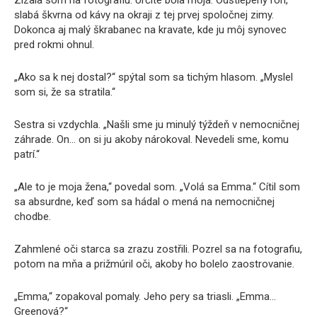
Zízala som na fotografiu. Určite bola moja. Odštiepený roh,
slabá škvrna od kávy na okraji z tej prvej spoločnej zimy.
Dokonca aj malý škrabanec na kravate, kde ju môj synovec
pred rokmi ohnul.
„Ako sa k nej dostal?“ spýtal som sa tichým hlasom. „Myslel
som si, že sa stratila.“
Sestra si vzdychla. „Našli sme ju minulý týždeň v nemocničnej
záhrade. On… on si ju akoby nárokoval. Nevedeli sme, komu
patrí.“
„Ale to je moja žena,“ povedal som. „Volá sa Emma.“ Cítil som
sa absurdne, keď som sa hádal o mená na nemocničnej
chodbe.
Zahmlené oči starca sa zrazu zostřili. Pozrel sa na fotografiu,
potom na mňa a prižmúril oči, akoby ho bolelo zaostrovanie.
„Emma,“ zopakoval pomaly. Jeho pery sa triasli. „Emma…
Greenová?“