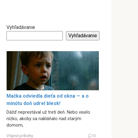
Vyhľadávanie
Vyhľadávanie
Mačka odviedla dieťa od okna — a o
minútu doň udrel blesk!
Dážď neprestával už tretí deň. Nebo viselo
nízko, akoby sa nakláňalo nad starým
domom,
Vtipné príbehy
0