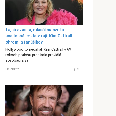
Tajná svadba, mladší manžel a
svadobná cesta v raji: Kim Cattrall
ohromila fanúšikov
Hollywood to nečakal. Kim Cattrall v 69
rokoch potichu prepísala pravidlá –
zosobášila sa
Celebrita
0