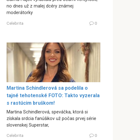
no dnes už z malej dcéry známej
moderátorky
Celebrita
0
Martina Schindlerová sa podelila o
tajné tehotenské FOTO: Takto vyzerala
s rastúcim bruškom!
Martina Schindlerová, speváčka, ktorá si
získala srdcia fanúšikov už počas prvej série
slovenskej Superstar,
Celebrita
0