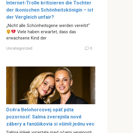
Internet-Trolle kritisieren die Tochter
der ikonischen Schönheitskönigin – ist
der Vergleich unfair?
„Nicht alle Schönheitsgene werden vererbt“
Viele haben erwartet, dass das
erwachsene Kind der
Uncategorized
0
Dcéra Belohorcovej opäť púta
pozornosť: Salma zverejnila nové
zábery a fanúšikovia si všimli jednu vec
Salma Hájek vyrastala pred očami verejnosti,