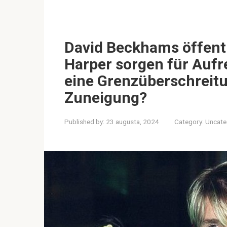
David Beckhams öffentl
Harper sorgen für Aufre
eine Grenzüberschreitu
Zuneigung?
Published by:
23 augusta, 2024
Category:
Uncate