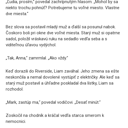
„Ľudia, prosím,“ povedal zachrípnutým hlasom. „Mohol by sa
niekto trochu pohnúť? Potrebujeme tu voľné miesto. Vlastne
dve miesta.“
Bez slova sa postavil mladý muž a ďalší sa posunul nabok.
Čoskoro boli pri okne dve voľné miesta. Starý muž si opatrne
sadol, položil vráskavú ruku na sedadlo vedľa seba a s
viditeľnou úľavou vydýchol.
„Tak, Anna,“ zamrmlal. „Ako vždy.“
Keď dorazili do Riverside, Liam zaváhal. Jeho zmena sa ešte
neskončila a nemal dovolené vystúpiť z električky. Ale keď sa
starý muž postavil a úhľadne poskladal dva lístky, Liam sa
rozhodol.
„Mark, zastúp ma,“ povedal vodičovi. „Desať minút.“
Zoskočil na chodník a kráčal vedľa starca smerom k
nemocnici.