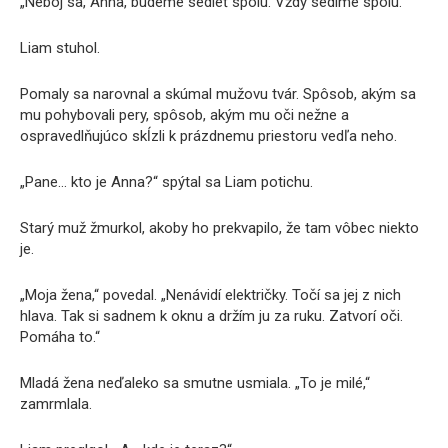
„Neboj sa, Anna, budeme sedieť spolu. Vždy sedíme spolu.“
Liam stuhol.
Pomaly sa narovnal a skúmal mužovu tvár. Spôsob, akým sa
mu pohybovali pery, spôsob, akým mu oči nežne a
ospravedlňujúco skĺzli k prázdnemu priestoru vedľa neho.
„Pane… kto je Anna?“ spýtal sa Liam potichu.
Starý muž žmurkol, akoby ho prekvapilo, že tam vôbec niekto
je.
„Moja žena,“ povedal. „Nenávidí električky. Točí sa jej z nich
hlava. Tak si sadnem k oknu a držím ju za ruku. Zatvorí oči.
Pomáha to.“
Mladá žena neďaleko sa smutne usmiala. „To je milé,“
zamrmlala.