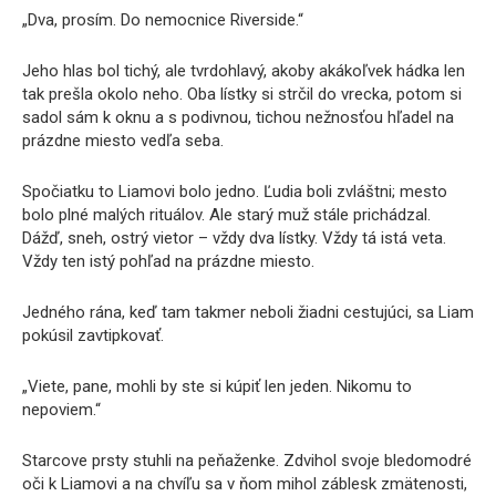
„Dva, prosím. Do nemocnice Riverside.“
Jeho hlas bol tichý, ale tvrdohlavý, akoby akákoľvek hádka len
tak prešla okolo neho. Oba lístky si strčil do vrecka, potom si
sadol sám k oknu a s podivnou, tichou nežnosťou hľadel na
prázdne miesto vedľa seba.
Spočiatku to Liamovi bolo jedno. Ľudia boli zvláštni; mesto
bolo plné malých rituálov. Ale starý muž stále prichádzal.
Dážď, sneh, ostrý vietor – vždy dva lístky. Vždy tá istá veta.
Vždy ten istý pohľad na prázdne miesto.
Jedného rána, keď tam takmer neboli žiadni cestujúci, sa Liam
pokúsil zavtipkovať.
„Viete, pane, mohli by ste si kúpiť len jeden. Nikomu to
nepoviem.“
Starcove prsty stuhli na peňaženke. Zdvihol svoje bledomodré
oči k Liamovi a na chvíľu sa v ňom mihol záblesk zmätenosti,