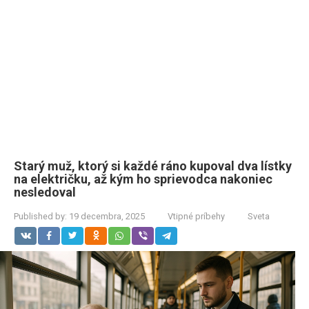
Starý muž, ktorý si každé ráno kupoval dva lístky
na električku, až kým ho sprievodca nakoniec
nesledoval
Published by:
19 decembra, 2025
Vtipné príbehy
Sveta