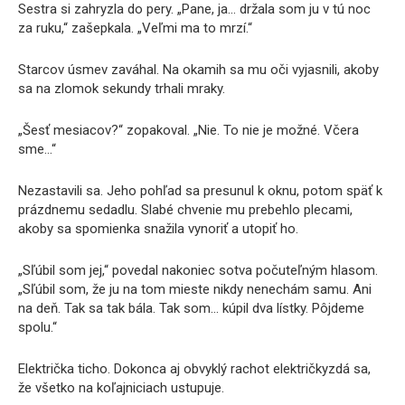
Sestra si zahryzla do pery. „Pane, ja… držala som ju v tú noc
za ruku,“ zašepkala. „Veľmi ma to mrzí.“
Starcov úsmev zaváhal. Na okamih sa mu oči vyjasnili, akoby
sa na zlomok sekundy trhali mraky.
„Šesť mesiacov?“ zopakoval. „Nie. To nie je možné. Včera
sme…“
Nezastavili sa. Jeho pohľad sa presunul k oknu, potom späť k
prázdnemu sedadlu. Slabé chvenie mu prebehlo plecami,
akoby sa spomienka snažila vynoriť a utopiť ho.
„Sľúbil som jej,“ povedal nakoniec sotva počuteľným hlasom.
„Sľúbil som, že ju na tom mieste nikdy nenechám samu. Ani
na deň. Tak sa tak bála. Tak som… kúpil dva lístky. Pôjdeme
spolu.“
Električka ticho. Dokonca aj obvyklý rachot električkyzdá sa,
že všetko na koľajniciach ustupuje.