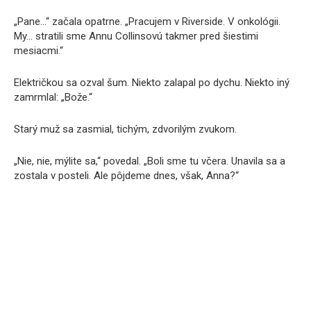
„Pane…“ začala opatrne. „Pracujem v Riverside. V onkológii.
My… stratili sme Annu Collinsovú takmer pred šiestimi
mesiacmi.“
Električkou sa ozval šum. Niekto zalapal po dychu. Niekto iný
zamrmlal: „Bože.“
Starý muž sa zasmial, tichým, zdvorilým zvukom.
„Nie, nie, mýlite sa,“ povedal. „Boli sme tu včera. Unavila sa a
zostala v posteli. Ale pôjdeme dnes, však, Anna?“