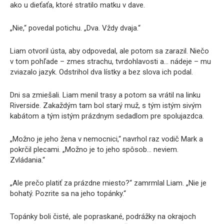
ako u dieťaťa, ktoré stratilo matku v dave.
„Nie,“ povedal potichu. „Dva. Vždy dvaja.“
Liam otvoril ústa, aby odpovedal, ale potom sa zarazil. Niečo
v tom pohľade – zmes strachu, tvrdohlavosti a… nádeje – mu
zviazalo jazyk. Odstrihol dva lístky a bez slova ich podal.
Dni sa zmiešali. Liam menil trasy a potom sa vrátil na linku
Riverside. Zakaždým tam bol starý muž, s tým istým sivým
kabátom a tým istým prázdnym sedadlom pre spolujazdca.
„Možno je jeho žena v nemocnici,“ navrhol raz vodič Mark a
pokrčil plecami. „Možno je to jeho spôsob… neviem.
Zvládania.“
„Ale prečo platiť za prázdne miesto?“ zamrmlal Liam. „Nie je
bohatý. Pozrite sa na jeho topánky.“
Topánky boli čisté, ale popraskané, podrážky na okrajoch