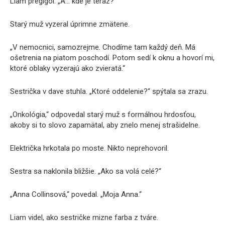
Liam preglgol. „A… kde je teraz?“
Starý muž vyzeral úprimne zmätene.
„V nemocnici, samozrejme. Chodíme tam každý deň. Má
ošetrenia na piatom poschodí. Potom sedí k oknu a hovorí mi,
ktoré oblaky vyzerajú ako zvieratá.“
Sestrička v dave stuhla. „Ktoré oddelenie?“ spýtala sa zrazu.
„Onkológia,“ odpovedal starý muž s formálnou hrdosťou,
akoby si to slovo zapamätal, aby znelo menej strašidelne.
Električka hrkotala po moste. Nikto neprehovoril.
Sestra sa naklonila bližšie. „Ako sa volá celé?“
„Anna Collinsová,“ povedal. „Moja Anna.“
Liam videl, ako sestričke mizne farba z tváre.