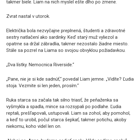
takmer biele. Liam na nich myslel ešte dlho po zmene.
Zvrat nastal v utorok.
Električka bola nezvyčajne preplnená, študenti a zdravotné
sestry natlačení ako sardinky. Keď starý muž vyliezol a
opatrne sa držal zábradlia, takmer nezostalo žiadne miesto.
Stále sa pozrel na Liama ​​so svojou obvyklou požiadavkou.
„Dva lístky. Nemocnica Riverside.“
„Pane, nie je si kde sadnúť,“ povedal Liam jemne. „Vidíte? Ľudia
stoja. Vezmite si len jeden, prosím.“
Ruka starca sa začala tak silno triasť, že peňaženka sa
vyšmykla a spadla, mince sa rozsypali po podlahe. Ľudia
reptali, prešľapovali, ustupovali. Liam sa zohol, aby pomohol,
a keď to urobil, počul starca šepkať, takmer potichu, akoby
niekomu, koho videl len on.