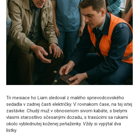
Tri mesiace ho Liam sledoval z malého sprievodcovského
sedadla v zadnej časti električky. V rovnakom čase, na tej istej
zastávke. Chudý muž v obnosenom sivom kabáte, s bielymi
vlasmi starostlivo sčesanými dozadu, s trasúcimi sa rukami
okolo vyblednutej koženej peňaženky. Vždy si vypýtal dva
lístky.