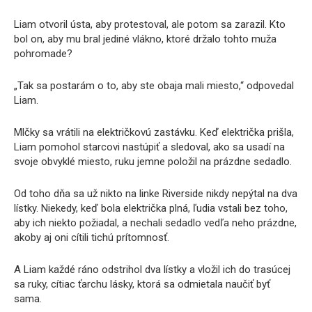
Liam otvoril ústa, aby protestoval, ale potom sa zarazil. Kto
bol on, aby mu bral jediné vlákno, ktoré držalo tohto muža
pohromade?
„Tak sa postarám o to, aby ste obaja mali miesto,“ odpovedal
Liam.
Mlčky sa vrátili na električkovú zastávku. Keď električka prišla,
Liam pomohol starcovi nastúpiť a sledoval, ako sa usadí na
svoje obvyklé miesto, ruku jemne položil na prázdne sedadlo.
Od toho dňa sa už nikto na linke Riverside nikdy nepýtal na dva
lístky. Niekedy, keď bola električka plná, ľudia vstali bez toho,
aby ich niekto požiadal, a nechali sedadlo vedľa neho prázdne,
akoby aj oni cítili tichú prítomnosť.
A Liam každé ráno odstrihol dva lístky a vložil ich do trasúcej
sa ruky, cítiac ťarchu lásky, ktorá sa odmietala naučiť byť
sama.