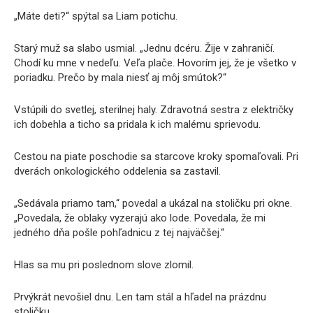
„Máte deti?“ spýtal sa Liam potichu.
Starý muž sa slabo usmial. „Jednu dcéru. Žije v zahraničí.
Chodí ku mne v nedeľu. Veľa plače. Hovorím jej, že je všetko v
poriadku. Prečo by mala niesť aj môj smútok?“
Vstúpili do svetlej, sterilnej haly. Zdravotná sestra z električky
ich dobehla a ticho sa pridala k ich malému sprievodu.
Cestou na piate poschodie sa starcove kroky spomaľovali. Pri
dverách onkologického oddelenia sa zastavil.
„Sedávala priamo tam,“ povedal a ukázal na stoličku pri okne.
„Povedala, že oblaky vyzerajú ako lode. Povedala, že mi
jedného dňa pošle pohľadnicu z tej najväčšej.“
Hlas sa mu pri poslednom slove zlomil.
Prvýkrát nevošiel dnu. Len tam stál a hľadel na prázdnu
stoličku.