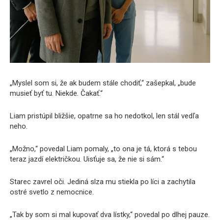
„Myslel som si, že ak budem stále chodiť,“ zašepkal, „bude
musieť byť tu. Niekde. Čakať.“
Liam pristúpil bližšie, opatrne sa ho nedotkol, len stál vedľa
neho.
„Možno,“ povedal Liam pomaly, „to ona je tá, ktorá s tebou
teraz jazdí električkou. Uisťuje sa, že nie si sám.“
Starec zavrel oči. Jediná slza mu stiekla po líci a zachytila ​​
ostré svetlo z nemocnice.
„Tak by som si mal kupovať dva lístky,“ povedal po dlhej pauze.