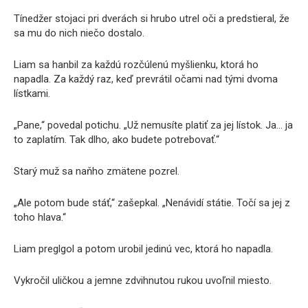
Tínedžer stojaci pri dverách si hrubo utrel oči a predstieral, že
sa mu do nich niečo dostalo.
Liam sa hanbil za každú rozčúlenú myšlienku, ktorá ho
napadla. Za každý raz, keď prevrátil očami nad tými dvoma
lístkami.
„Pane,“ povedal potichu. „Už nemusíte platiť za jej lístok. Ja… ja
to zaplatím. Tak dlho, ako budete potrebovať.“
Starý muž sa naňho zmätene pozrel.
„Ale potom bude stáť,“ zašepkal. „Nenávidí státie. Točí sa jej z
toho hlava.“
Liam preglgol a potom urobil jedinú vec, ktorá ho napadla.
Vykročil uličkou a jemne zdvihnutou rukou uvoľnil miesto.