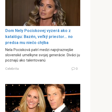
Dom Nely Pociskovej vyzerá ako z
katalógu: Bazén, veľký priestor… no
predsa mu niečo chýba
Nela Pocisková patrí medzi najvýraznejšie
slovenské umelkyne svojej generácie. Diváci ju
poznajú ako talentovanú
Celebrita
0