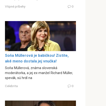
Vtipné príbehy
0
Soňa Müllerová je babičkou! Zistite,
aké meno dostala jej vnučka!
Soňa Müllerová, známa slovenská
moderátorka, a jej ex-manžel Richard Müller,
spevák, sú hrdí na
Celebrita
0