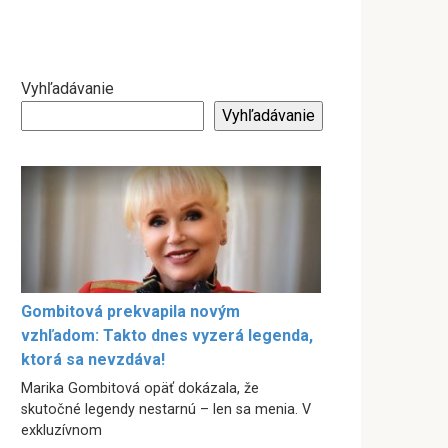
Vyhľadávanie
Vyhľadávanie
Gombitová prekvapila novým
vzhľadom: Takto dnes vyzerá legenda,
ktorá sa nevzdáva!
Marika Gombitová opäť dokázala, že
skutočné legendy nestarnú – len sa menia. V
exkluzívnom