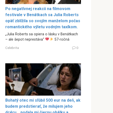
Po negatívnej reakcii na filmovom
festivale v Benátkach sa Julia Roberts
opäť zblížila so svojím manželom počas
romantického výletu vodným taxíkom.
„Julia Roberts sa opiera o lásku v Benátkach
– ale šepot neprestáva“
57-ročná
Celebrita
0
Bohatý otec mi sľúbil 500 eur na deň, ak
budem predstierať, že milujem jeho
dcéru… podala mi čiernu obálku a