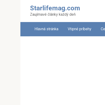
Skip
Starlifemag.com
to
content
Zaujímavé články každý deň
Hlavná stránka
Vtipné príbehy
Ce