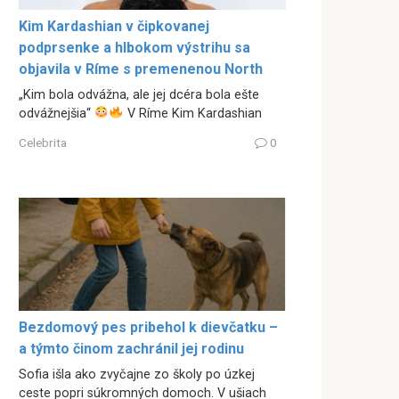
Kim Kardashian v čipkovanej
podprsenke a hlbokom výstrihu sa
objavila v Ríme s premenenou North
„Kim bola odvážna, ale jej dcéra bola ešte
odvážnejšia“
V Ríme Kim Kardashian
Celebrita
0
Bezdomový pes pribehol k dievčatku –
a týmto činom zachránil jej rodinu
Sofia išla ako zvyčajne zo školy po úzkej
ceste popri súkromných domoch. V ušiach