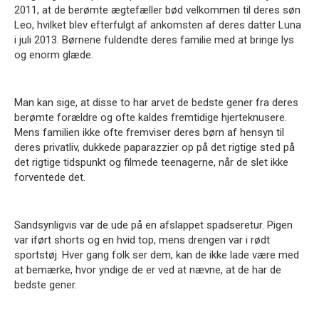
2011, at de berømte ægtefæller bød velkommen til deres søn
Leo, hvilket blev efterfulgt af ankomsten af ​​deres datter Luna
i juli 2013. Børnene fuldendte deres familie med at bringe lys
og enorm glæde.
Man kan sige, at disse to har arvet de bedste gener fra deres
berømte forældre og ofte kaldes fremtidige hjerteknusere.
Mens familien ikke ofte fremviser deres børn af hensyn til
deres privatliv, dukkede paparazzier op på det rigtige sted på
det rigtige tidspunkt og filmede teenagerne, når de slet ikke
forventede det.
Sandsynligvis var de ude på en afslappet spadseretur.
Pigen
var iført shorts og en hvid top, mens drengen var i rødt
sportstøj.
Hver gang folk ser dem, kan de ikke lade være med
at bemærke, hvor yndige de er ved at nævne, at de har de
bedste gener.