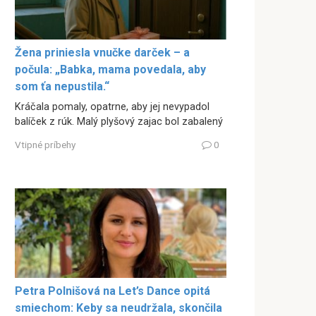
Žena priniesla vnučke darček – a
počula: „Babka, mama povedala, aby
som ťa nepustila.“
Kráčala pomaly, opatrne, aby jej nevypadol
balíček z rúk. Malý plyšový zajac bol zabalený
Vtipné príbehy
0
Petra Polnišová na Let’s Dance opitá
smiechom: Keby sa neudržala, skončila