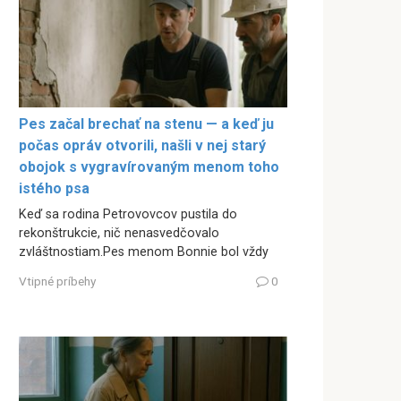
Pes začal brechať na stenu — a keď ju
počas opráv otvorili, našli v nej starý
obojok s vygravírovaným menom toho
istého psa
Keď sa rodina Petrovovcov pustila do
rekonštrukcie, nič nenasvedčovalo
zvláštnostiam.Pes menom Bonnie bol vždy
Vtipné príbehy
0