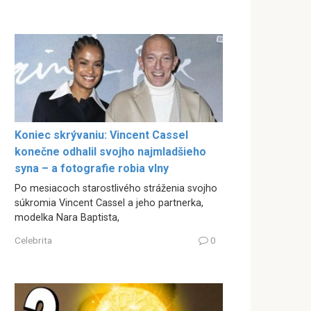
Koniec skrývaniu: Vincent Cassel
konečne odhalil svojho najmladšieho
syna – a fotografie robia vlny
Po mesiacoch starostlivého stráženia svojho
súkromia Vincent Cassel a jeho partnerka,
modelka Nara Baptista,
Celebrita
0