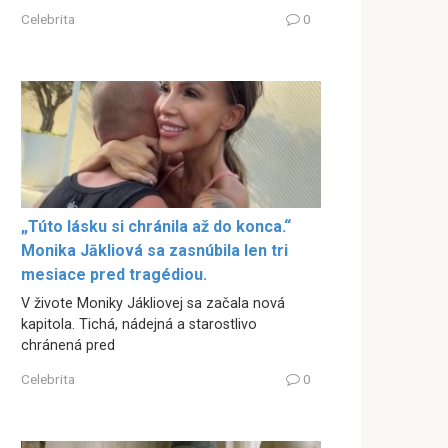
Celebrita
0
„Túto lásku si chránila až do konca.“
Monika Jākliová sa zasnúbila len tri
mesiace pred tragédiou.
V živote Moniky Jákliovej sa začala nová
kapitola. Tichá, nádejná a starostlivo
chránená pred
Celebrita
0