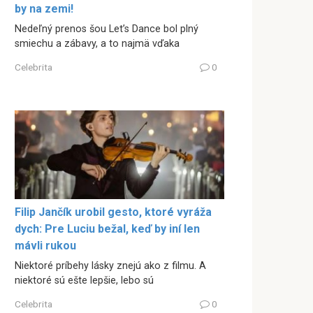
by na zemi!
Nedeľný prenos šou Let’s Dance bol plný
smiechu a zábavy, a to najmä vďaka
Celebrita
0
Filip Jančík urobil gesto, ktoré vyráža
dych: Pre Luciu bežal, keď by iní len
mávli rukou
Niektoré príbehy lásky znejú ako z filmu. A
niektoré sú ešte lepšie, lebo sú
Celebrita
0