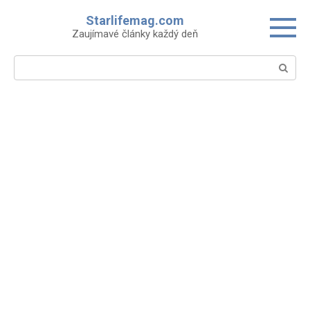
Skip
Starlifemag.com
to
Zaujímavé články každý deň
content
Search: