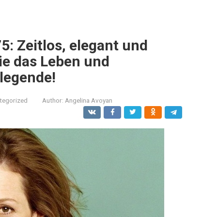
: Zeitlos, elegant und
ie das Leben und
legende!
tegorized
Author:
Angelina Avoyan