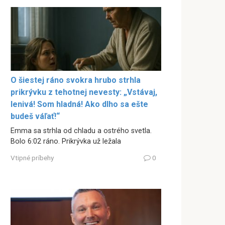
O šiestej ráno svokra hrubo strhla
prikrývku z tehotnej nevesty: „Vstávaj,
lenivá! Som hladná! Ako dlho sa ešte
budeš váľať!“
Emma sa strhla od chladu a ostrého svetla.
Bolo 6:02 ráno. Prikrývka už ležala
Vtipné príbehy
0