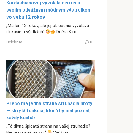
Kardashianovej vyvolala diskusiu
svojím odvážnym módnym výstrelkom
vo veku 12 rokov
„Má len 12 rokov, ale jej oblečenie vyvoláva
diskusie u všetkých“
Dcéra Kim
Celebrita
0
Prečo má jedna strana strúhadla hroty
— skrytá funkcia, ktorú by mal poznať
každý kuchár
„Tá divná špicatá strana na vašej strúhadle?
Nie je určená na syr.“
Väčšina