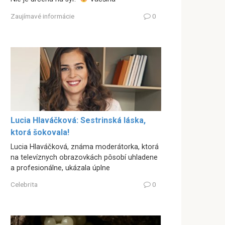
Zaujímavé informácie
0
Lucia Hlaváčková: Sestrinská láska,
ktorá šokovala!
Lucia Hlaváčková, známa moderátorka, ktorá
na televíznych obrazovkách pôsobí uhladene
a profesionálne, ukázala úplne
Celebrita
0