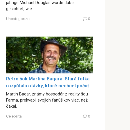
jährige Michael Douglas wurde dabei
gesichtet, wie
Uncategorized
0
Retro šok Martina Bagara: Stará fotka
rozpútala otázky, ktoré nechcel počuť
Martin Bagar, známy hospodár z reality šou
Farma, prekvapil svojich fanúšikov viac, než
čakal.
Celebrita
0