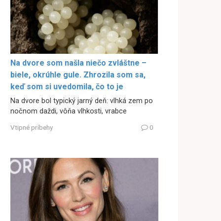
Na dvore som našla niečo zvláštne –
biele, okrúhle gule. Zhrozila som sa,
keď som si uvedomila, čo to je
Na dvore bol typický jarný deň: vlhká zem po
nočnom daždi, vôňa vlhkosti, vrabce
Vtipné príbehy
0