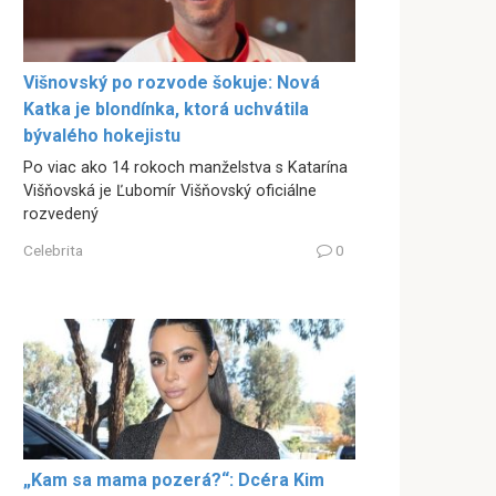
Višnovský po rozvode šokuje: Nová
Katka je blondínka, ktorá uchvátila
bývalého hokejistu
Po viac ako 14 rokoch manželstva s Katarína
Višňovská je Ľubomír Višňovský oficiálne
rozvedený
Celebrita
0
„Kam sa mama pozerá?“: Dcéra Kim