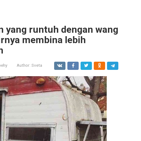
n yang runtuh dengan wang
rnya membina lebih
h
behy
Author:
Sveta