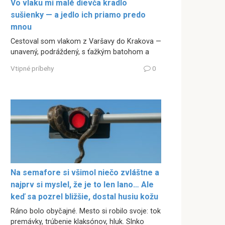
Vo vlaku mi malé dievča kradlo
sušienky — a jedlo ich priamo predo
mnou
Cestoval som vlakom z Varšavy do Krakova —
unavený, podráždený, s ťažkým batohom a
Vtipné príbehy
0
Na semafore si všimol niečo zvláštne a
najprv si myslel, že je to len lano… Ale
keď sa pozrel bližšie, dostal husiu kožu
Ráno bolo obyčajné. Mesto si robilo svoje: tok
premávky, trúbenie klaksónov, hluk. Slnko