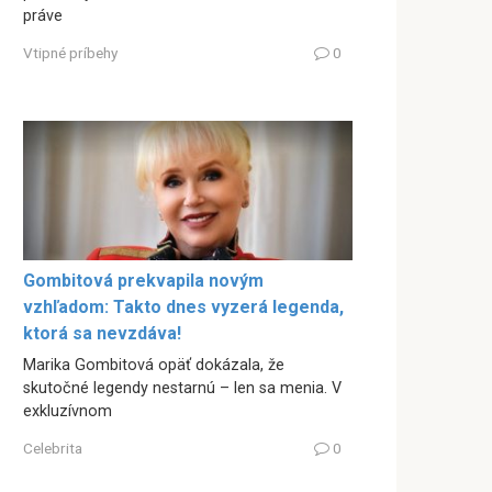
práve
Vtipné príbehy
0
Gombitová prekvapila novým
vzhľadom: Takto dnes vyzerá legenda,
ktorá sa nevzdáva!
Marika Gombitová opäť dokázala, že
skutočné legendy nestarnú – len sa menia. V
exkluzívnom
Celebrita
0