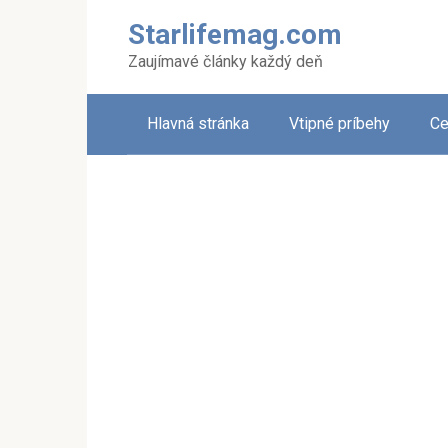
Skip
Starlifemag.com
to
content
Zaujímavé články každý deň
Hlavná stránka
Vtipné príbehy
Ce