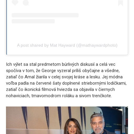
A post shared by Mat Hayward (@mathaywardphoto)
Ich výlet sa stal predmetom búrlivých diskusií a celá vec
spočíva v tom, že George vyzeral príliš obyčajne a všedne,
zatiaľ čo Amal žiarila v celej svojej kráse a lesku. Jej módna
voľba padla na červené šaty doplnené striebornými lodičkami,
zatiaľ čo ikonická filmová hviezda sa objavila v čiernych
nohaviciach, tmavomodrom roláku a sivom trenčkote.