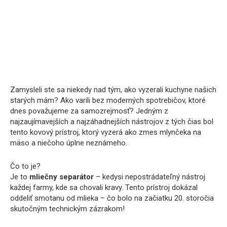
Zamysleli ste sa niekedy nad tým, ako vyzerali kuchyne našich
starých mám? Ako varili bez moderných spotrebičov, ktoré
dnes považujeme za samozrejmosť? Jedným z
najzaujímavejších a najzáhadnejších nástrojov z tých čias bol
tento kovový prístroj, ktorý vyzerá ako zmes mlynčeka na
mäso a niečoho úplne neznámeho.
Čo to je?
Je to
mliečny separátor
– kedysi nepostrádateľný nástroj
každej farmy, kde sa chovali kravy. Tento prístroj dokázal
oddeliť smotanu od mlieka – čo bolo na začiatku 20. storočia
skutočným technickým zázrakom!