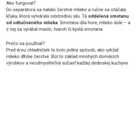
Ako fungoval?
Do separátora sa nalialo čerstvé mlieko a ručne sa otáčala
kľuka, ktorá vytvárala odstredivú silu. Tá
oddelená smotanu
od odtučneného mlieka
. Smotana išla hore, mlieko dole – a
z nej sa vyrábal maslo, tvaroh či kyslá smotana.
Prečo sa používal?
Pred érou chladničiek to bolo jediný spôsob, ako udržať
mlieko dlhšie čerstvé. Bol to základ mnohých domácich
výrobkov a neodmysliteľná súčasť každej dedinskej kuchyne.