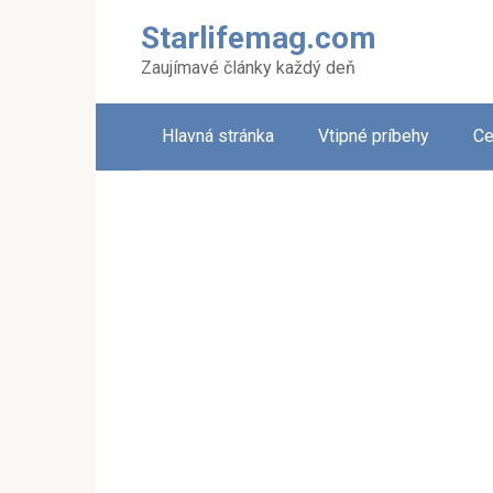
Skip
Starlifemag.com
to
content
Zaujímavé články každý deň
Hlavná stránka
Vtipné príbehy
Ce