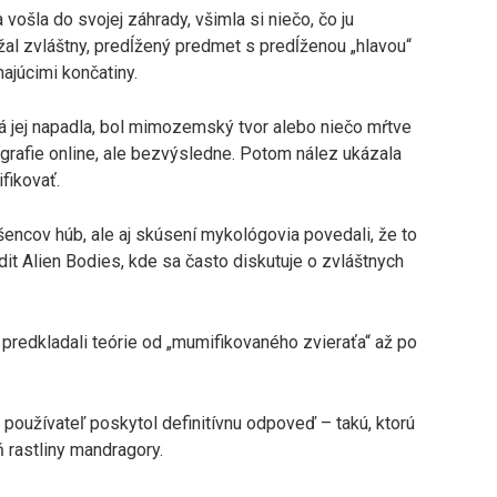
vošla do svojej záhrady, všimla si niečo, čo ju
ežal zvláštny, predĺžený predmet s predĺženou „hlavou“
ajúcimi končatiny.
orá jej napadla, bol mimozemský tvor alebo niečo mŕtve
grafie online, ale bezvýsledne. Potom nález ukázala
ifikovať.
šencov húb, ale aj skúsení mykológovia povedali, že to
it Alien Bodies, kde sa často diskutuje o zvláštnych
predkladali teórie od „mumifikovaného zvieraťa“ až po
používateľ poskytol definitívnu odpoveď – takú, ktorú
ň rastliny mandragory.