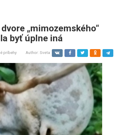
m dvore „mimozemského“
la byť úplne iná
é príbehy
Author:
Sveta