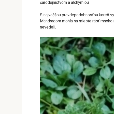
čarodejníctvom a alchýmiou.
S najväčšou pravdepodobnosťou koreň vytr
Mandragora mohla na mieste rásť mnoho ro
nevedeli.