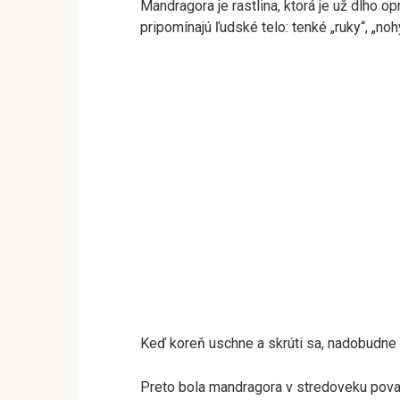
Mandragora je rastlina, ktorá je už dlho 
pripomínajú ľudské telo: tenké „ruky“, „nohy
Keď koreň uschne a skrúti sa, nadobudne
Preto bola mandragora v stredoveku považ