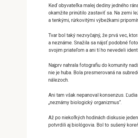
Keď obyvateľka malej dediny jedného rána 
okamžite prinútilo zastaviť sa. Na zemi l
a tenkými, rúrkovitými výbežkami pripomín
Tvar bol taký nezvyčajný, že prvá vec, kt
a neznáme. Snažila sa nájsť podobné foto
svojim priateľom a ani tí ho nevedeli ident
Najprv nahrala fotografiu do komunity nad
nie je huba. Bola presmerovaná na subredd
nálezoch.
Ani tam však nepanoval konsenzus. Ľudia 
„neznámy biologický organizmus“.
Až po niekoľkých hodinách diskusie jeden 
potvrdili aj biológovia. Bol to sušený kore