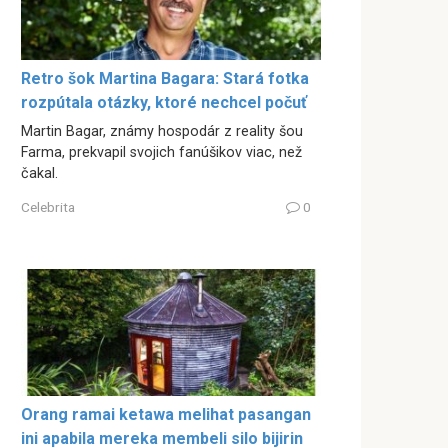
Retro šok Martina Bagara: Stará fotka
rozpútala otázky, ktoré nechcel počuť
Martin Bagar, známy hospodár z reality šou
Farma, prekvapil svojich fanúšikov viac, než
čakal.
Celebrita
0
Orang ramai ketawa melihat pasangan
ini apabila mereka membeli silo bijirin