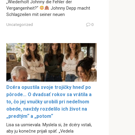
„Wiederholt Johnny die Fehler der
Vergangenheit?“
Johnny Depp macht
Schlagzeilen mit seiner neuen
Uncategorized
0
Dcéra opustila svoje trojičky hneď po
pôrode… O dvadsať rokov sa vrátila a
to, čo jej vnučky urobili pri nedeľnom
obede, navždy rozdelilo ich život na
„predtým“ a „potom“
Lisa sa usmievala. Myslela si, že dcéry vstali,
aby ju konečne prijali späť. „Vedela