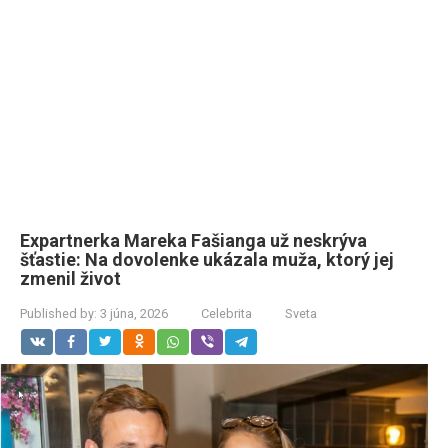
Expartnerka Mareka Fašianga už neskrýva
šťastie: Na dovolenke ukázala muža, ktorý jej
zmenil život
Published by:
3 júna, 2026
Celebrita
Sveta