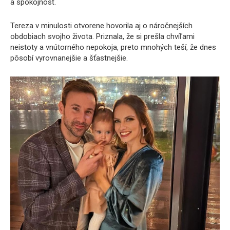
a spokojnosť.
Tereza v minulosti otvorene hovorila aj o náročnejších
obdobiach svojho života. Priznala, že si prešla chvíľami
neistoty a vnútorného nepokoja, preto mnohých teší, že dnes
pôsobí vyrovnanejšie a šťastnejšie.