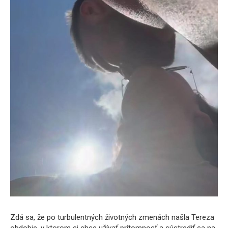
Zdá sa, že po turbulentných životných zmenách našla Tereza
obdobie, v ktorom si chce užívať prítomnosť a sústrediť sa na