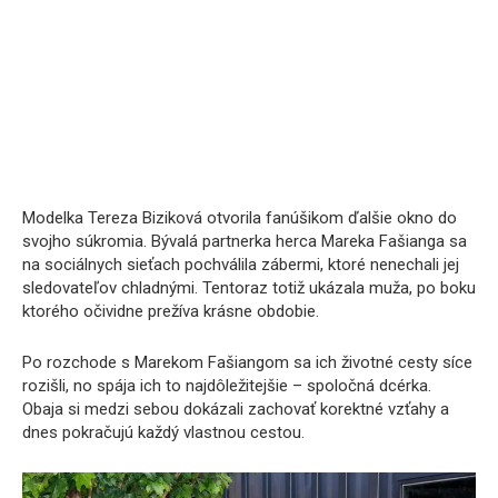
Modelka Tereza Biziková otvorila fanúšikom ďalšie okno do
svojho súkromia. Bývalá partnerka herca Mareka Fašianga sa
na sociálnych sieťach pochválila zábermi, ktoré nenechali jej
sledovateľov chladnými. Tentoraz totiž ukázala muža, po boku
ktorého očividne prežíva krásne obdobie.
Po rozchode s Marekom Fašiangom sa ich životné cesty síce
rozišli, no spája ich to najdôležitejšie – spoločná dcérka.
Obaja si medzi sebou dokázali zachovať korektné vzťahy a
dnes pokračujú každý vlastnou cestou.