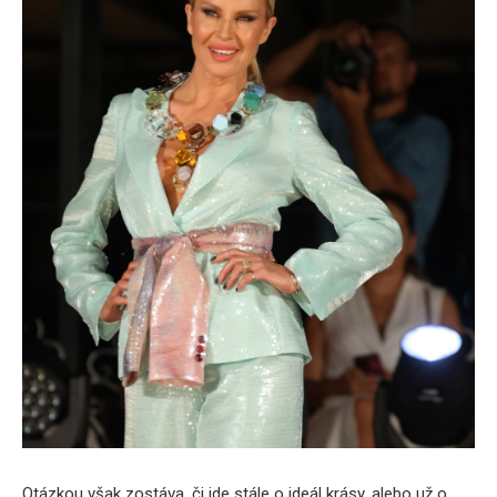
Otázkou však zostáva, či ide stále o ideál krásy, alebo už o