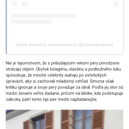
A post shared by simonakrainova (@simonakrainova)
Nie je tajomstvom, že s pribúdajúcim vekom pery prirodzene
strácajú objem. Úbytok kolagénu, elastínu a podkožného tuku
spôsobuje, že mnohé celebrity siahajú po estetických
úpravách, aby si zachovali mladistvý vzhľad. Simona však
kritiku ignoruje a svoje pery považuje za ideál. Podľa jej slov sú
medzi ženami veľmi žiadané, pričom na klinike, kde podstupuje
zákroky, patrí tento typ pier medzi najžiadanejšie.