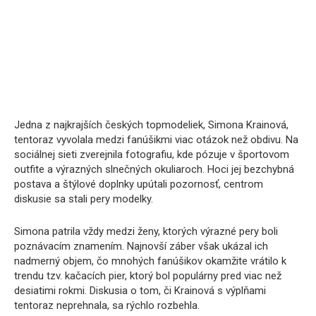
Jedna z najkrajších českých topmodeliek, Simona Krainová,
tentoraz vyvolala medzi fanúšikmi viac otázok než obdivu. Na
sociálnej sieti zverejnila fotografiu, kde pózuje v športovom
outfite a výrazných slnečných okuliaroch. Hoci jej bezchybná
postava a štýlové doplnky upútali pozornosť, centrom
diskusie sa stali pery modelky.
Simona patrila vždy medzi ženy, ktorých výrazné pery boli
poznávacím znamením. Najnovší záber však ukázal ich
nadmerný objem, čo mnohých fanúšikov okamžite vrátilo k
trendu tzv. kačacích pier, ktorý bol populárny pred viac než
desiatimi rokmi. Diskusia o tom, či Krainová s výplňami
tentoraz neprehnala, sa rýchlo rozbehla.