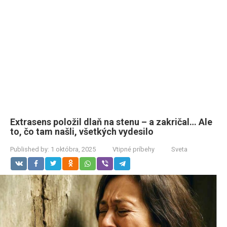
Extrasens položil dlaň na stenu – a zakričal… Ale
to, čo tam našli, všetkých vydesilo
Published by:
1 októbra, 2025
Vtipné príbehy
Sveta