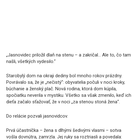
„Jasnovidec priložil dlaň na stenu – a zakričal… Ale to, čo tam
našli, všetkých vydesilo.“
Starobylý dom na okraji dediny bol mnoho rokov prázdny.
Povrávalo sa, že je „nečistý“: obyvatelia počuli v noci kroky,
búchanie a ženský plač. Nová rodina, ktorá dom kúpila,
spočiatku neverila v mystiku. Všetko sa však zmenilo, keď ich
dieťa začalo sťažovať, že v noci „za stenou stoná žena“.
Do relácie pozvali jasnovidcov.
Prvá účastníčka – žena s dlhými šedivými vlasmi – sotva
vošla dovnútra, zamrzla. Jej ruky sa roztriasli a povedala: