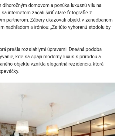
ím dlhoročným domovom a ponúka luxusnú vilu na
sa internetom začali šíriť staré fotografie z
lým partnerom. Zábery ukazovali objekt v zanedbanom
ým nadhľadom a iróniou: „Za túto vyhorenú stodolu by
torá prešla rozsiahlymi úpravami. Dnešná podoba
ývanie, kde sa spája moderný luxus s prírodou a
ného objektu vznikla elegantná rezidencia, ktorá
speváčky.