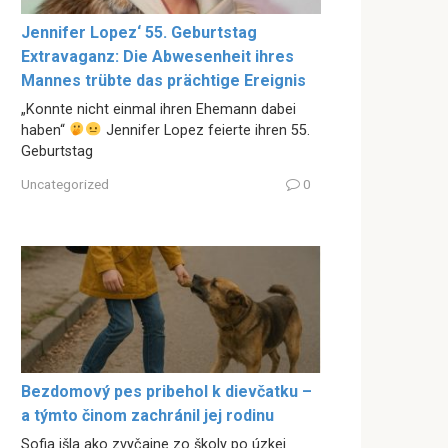
Jennifer Lopez‘ 55. Geburtstag
Extravaganz: Die Abwesenheit ihres
Mannes trübte das prächtige Ereignis
„Konnte nicht einmal ihren Ehemann dabei
haben“
Jennifer Lopez feierte ihren 55.
Geburtstag
Uncategorized
0
Bezdomový pes pribehol k dievčatku –
a týmto činom zachránil jej rodinu
Sofia išla ako zvyčajne zo školy po úzkej