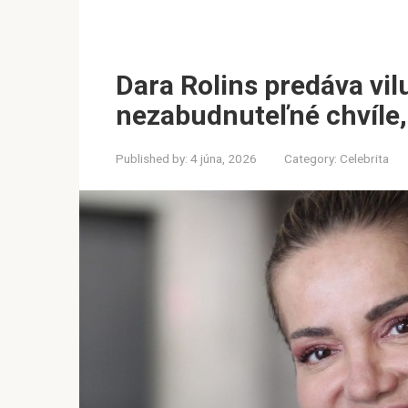
Dara Rolins predáva vilu
nezabudnuteľné chvíle, a
Published by:
4 júna, 2026
Category:
Celebrita