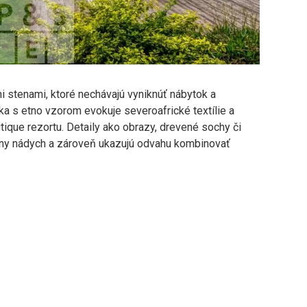
 stenami, ktoré nechávajú vyniknúť nábytok a
a s etno vzorom evokuje severoafrické textílie a
ique rezortu. Detaily ako obrazy, drevené sochy či
álny nádych a zároveň ukazujú odvahu kombinovať