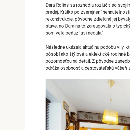
Dara Rolins sa rozhodla rozlúčiť so svoj
predaj. Krátko po zverejnení nehnuteľnosti 
rekonštrukcie, pôvodne zdieľané jej býva
stave, no Dara na to zareagovala s typick
som veľa peňazí asi nedala.“
Následne ukázala aktuálnu podobu vily, k
pôsobí ako štýlové a eklektické rodinné b
pozornosťou na detail. Z pôvodne zanedba
odráža osobnosť a cestovateľskú vášeň 