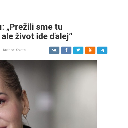
: „Prežili sme tu
le život ide ďalej“
Author:
Sveta