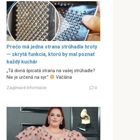
Prečo má jedna strana strúhadla hroty
— skrytá funkcia, ktorú by mal poznať
každý kuchár
„Tá divná špicatá strana na vašej strúhadle?
Nie je určená na syr.“
Väčšina
Zaujímavé informácie
0