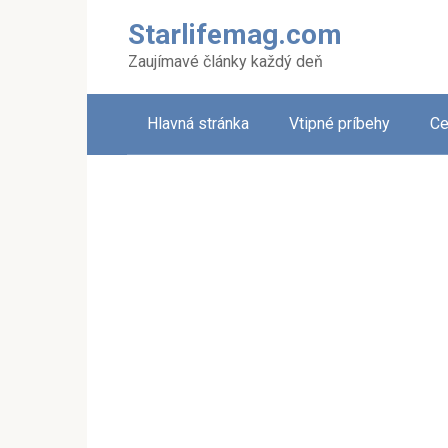
Skip
Starlifemag.com
to
content
Zaujímavé články každý deň
Hlavná stránka
Vtipné príbehy
Ce